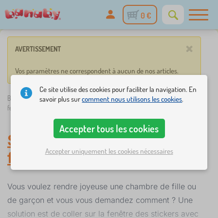
0 €
×
AVERTISSEMENT
Vos paramètres ne correspondent à aucun de nos articles.
Ce site utilise des cookies pour faciliter la navigation. En
Banaby.fr
»
Décorations
/
Stickers enfant
/
Stickers enfant pour
savoir plus sur
comment nous utilisons les cookies
.
fenêtre
Accepter tous les cookies
Stickers enfant pour
Accepter uniquement les cookies nécessaires
fenêtre
-
Stickers enfant
Vous voulez rendre joyeuse une chambre de fille ou
de garçon et vous vous demandez comment ? Une
solution est de coller sur la fenêtre des stickers avec