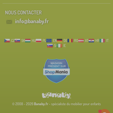
NOUS CONTACTER
info@banaby.fr
CZ
SK
HU
PL
EN
DE
RO
AT
HR
IT
SI
IE
© 2008 - 2026
Banaby.fr
- spécialiste du mobilier pour enfants