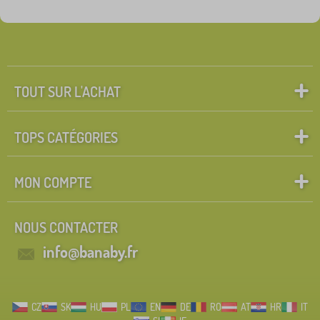
nouveauté
121
Tip
60
TOUT SUR L'ACHAT
FILTRATION
TOPS CATÉGORIES
MON COMPTE
NOUS CONTACTER
info@banaby.fr
CZ
SK
HU
PL
EN
DE
RO
AT
HR
IT