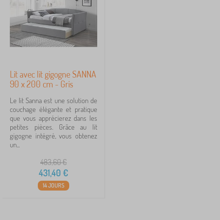
s
Prix
e
n
431 €
432 €
f
a
n
t
iltration
Lit avec lit gigogne SANNA
90 x 200 cm - Gris
Rechercher dans les filtres
Le lit Sanna est une solution de
couchage élégante et pratique
Disponibilité
que vous apprécierez dans les
petites pièces. Grâce au lit
Type d'offre
gigogne intégré, vous obtenez
un...
Étiquettes
1
483,60
€
431,40
€
____nouveau_produit_LUKA
1
✓
14 JOURS
réduction
462