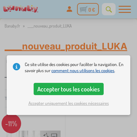
0 €
Banaby.fr
»
____nouveau_produit_LUKA
____nouveau_produit_LUKA
☆
%
Filtrer
nouveauté
Réductions et promotions
Catégories
1
Ce site utilise des cookies pour faciliter la navigation. En
savoir plus sur
comment nous utilisons les cookies
.
____nouveau_produit_LUKA
Accepter tous les cookies
×
FILTRER
Total
1
Produits
Recommandé
Accepter uniquement les cookies nécessaires
Catégories
L
-11%
›
1
i
t