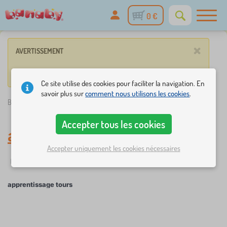
0 €
×
AVERTISSEMENT
Vos paramètres ne correspondent à aucun de nos articles.
Ce site utilise des cookies pour faciliter la navigation. En
savoir plus sur
comment nous utilisons les cookies
.
Banaby.fr
»
apprentissage tours
Accepter tous les cookies
apprentissage tours
Accepter uniquement les cookies nécessaires
☆
Filtrer
nouveauté
Étiquettes
1
1
apprentissage tours
×
FILTRER