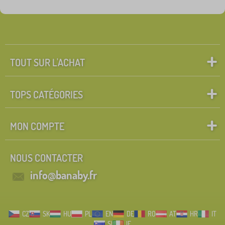
Étiquettes
1
apprentissage tours
0
✓
réduction
462
TOUT SUR L'ACHAT
nouveauté
121
TOPS CATÉGORIES
Tip
60
MON COMPTE
Rechercher dans les filtres
NOUS CONTACTER
FILTRATION
info@banaby.fr
CZ
SK
HU
PL
EN
DE
RO
AT
HR
IT
SI
IE