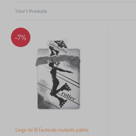
Total
1
Produits
1
-7%
 €
Linge de lit Fauteuils roulants patins