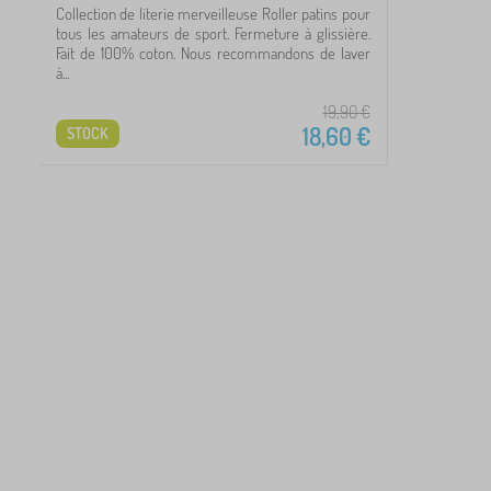
Collection de literie merveilleuse Roller patins pour
1
tous les amateurs de sport. Fermeture à glissière.
Fait de 100% coton. Nous recommandons de laver
à...
56
19,90
€
21
18,60
€
STOCK
59