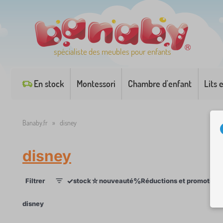
spécialiste des meubles pour enfants
En stock
Montessori
Chambre d'enfant
Lits 
Banaby.fr
»
disney
disney
✓
☆
%
Filtrer
stock
nouveauté
Réductions et promotions
1
×
disney