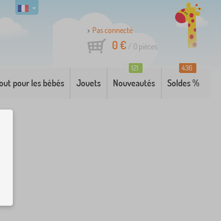
Pas connecté
0 €
/
0
pièces
121
436
out pour les bébés
Jouets
Nouveautés
Soldes %