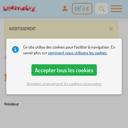
0 €
×
AVERTISSEMENT
Vos paramètres ne correspondent à aucun de nos articles.
Ce site utilise des cookies pour faciliter la navigation. En
savoir plus sur
comment nous utilisons les cookies
.
Banaby.fr
»
froideur
Accepter tous les cookies
froideur
Accepter uniquement les cookies nécessaires
☆
Filtrer
nouveauté
Étiquettes
1
1
froideur
×
FILTRER