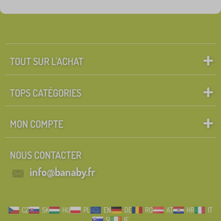
Étiquettes
1
froideur
0
✓
réduction
459
TOUT SUR L'ACHAT
nouveauté
121
TOPS CATÉGORIES
Tip
60
MON COMPTE
Rechercher dans les filtres
NOUS CONTACTER
FILTRATION
info@banaby.fr
CZ
SK
HU
PL
EN
DE
RO
AT
HR
IT
SI
IE