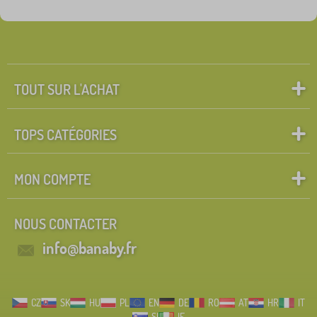
nouveauté
121
Tip
60
TOUT SUR L'ACHAT
FILTRATION
TOPS CATÉGORIES
MON COMPTE
NOUS CONTACTER
info@banaby.fr
CZ
SK
HU
PL
EN
DE
RO
AT
HR
IT
SI
IE