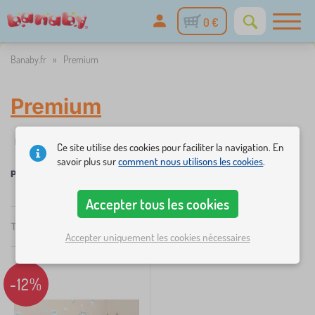
0 €
Banaby.fr
»
Premium
Premium
✓
☆
%
Filtrer
stock
nouveauté
Réductions et promotions
Cat
1
Ce site utilise des cookies pour faciliter la navigation. En
savoir plus sur
comment nous utilisons les cookies
.
Premium
Accepter tous les cookies
×
FILTRER
Total
1
Produits
Recommandé
Accepter uniquement les cookies nécessaires
Catégories
L
-12%
›
1
i
t