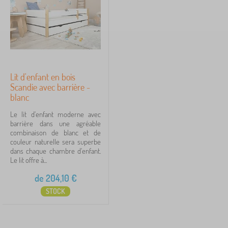
s
Prix
e
n
204 €
253 €
f
a
n
t
iltration
Lit d'enfant en bois
Scandie avec barrière -
Rechercher dans les filtres
blanc
Disponibilité
Le lit d'enfant moderne avec
barrière dans une agréable
combinaison de blanc et de
Type d'offre
couleur naturelle sera superbe
dans chaque chambre d'enfant.
Le lit offre à...
Étiquettes
1
de
204,10
€
Premium
1
✓
STOCK
réduction
459