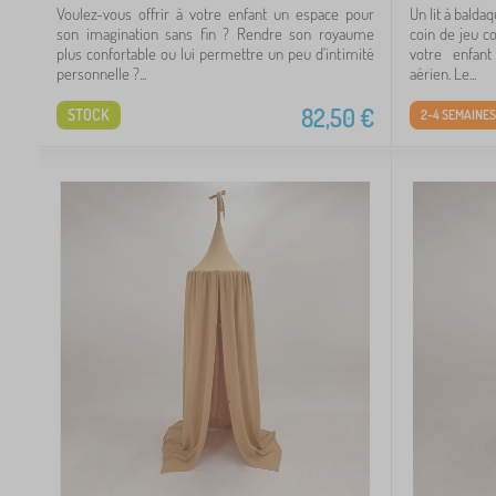
Voulez-vous offrir à votre enfant un espace pour
Un lit à bald
59
son imagination sans fin ? Rendre son royaume
coin de jeu co
plus confortable ou lui permettre un peu d'intimité
votre enfant
21
personnelle ?...
aérien. Le...
82,50
€
STOCK
2-4 SEMAINES
60