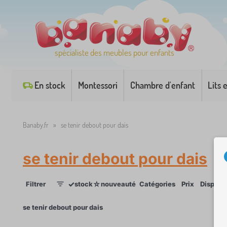
spécialiste des meubles pour enfants
En stock
Montessori
Chambre d'enfant
Lits 
Banaby.fr
»
se tenir debout pour dais
se tenir debout pour dais
✓
☆
Filtrer
stock
nouveauté
Catégories
Prix
Disponib
1
×
se tenir debout pour dais