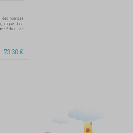
ns des nuances
gnifique dans
matériau en
73,30
€