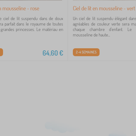
en mousseline - rose
Ciel de lit en mousseline - vert
e ciel de lit suspendu dans de doux
Un ciel de lit suspendu élégant da
ra parfait dans le royaume de toutes
agréables de couleur verte sera ma
t grandes princesses. Le matériau en
chaque chambre d'enfant. Le 
mousseline de haute...
64,60
€
2-4 SEMAINES