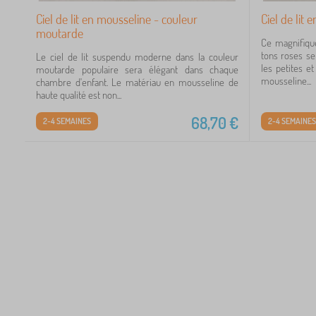
Ciel de lit en mousseline - couleur
Ciel de lit 
moutarde
Ce magnifiqu
tons roses se
Le ciel de lit suspendu moderne dans la couleur
les petites e
moutarde populaire sera élégant dans chaque
mousseline...
chambre d'enfant. Le matériau en mousseline de
haute qualité est non...
68,70
€
2-4 SEMAINES
2-4 SEMAINES