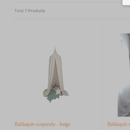
Total
7
Produits
7
 €
7
Baldaquin suspendu - beige
Baldaquin 