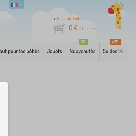
Pas connecté
0 €
/
0
pièces
121
439
out pour les bébés
Jouets
Nouveautés
Soldes %