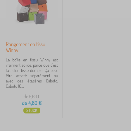
b
Prix
l
e
4 €
5 €
s
p
o
u
iltration
r
e
Rangement en tissu
n
Winny
Rechercher dans les filtres
f
a
La boîte en tissu Winny est
n
vraiment solide, parce que c'est
Disponibilité
t
fait d´un tissu durable. Ça peut
s
être acheté séparément ou
Type d'offre
>
avec des étagères Caboto,
B
Caboto 16,...
i
Étiquettes
1
b
de 9,60
€
l
de
4,80
€
i
stockage boîtes de
1
✓
STOCK
o
t
réduction
460
h
è