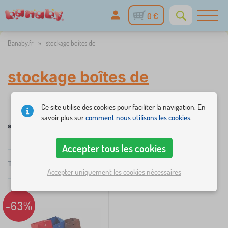
0 €
Banaby.fr
»
stockage boîtes de
stockage boîtes de
✓
☆
%
Filtrer
stock
nouveauté
Réductions et promotions
Cat
1
Ce site utilise des cookies pour faciliter la navigation. En
savoir plus sur
comment nous utilisons les cookies
.
stockage boîtes de
Accepter tous les cookies
×
FILTRER
Total
1
Produits
Recommandé
Accepter uniquement les cookies nécessaires
Catégories
M
-63%
›
1
e
u