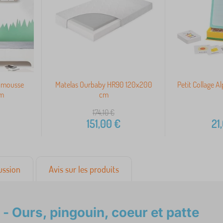
n mousse
Matelas Ourbaby HR90 120x200
Petit Collage A
cm
cm
174,10
€
151,00
€
21
ussion
Avis sur les produits
- Ours, pingouin, coeur et patte