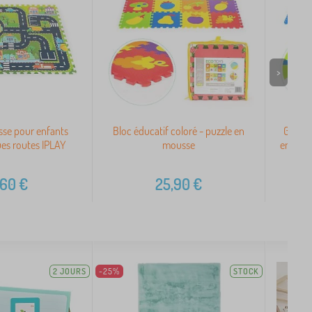
>
sse pour enfants
Bloc éducatif coloré - puzzle en
Grand 
rues routes IPLAY
mousse
enfants
,60
€
25,90
€
2 JOURS
-25%
STOCK