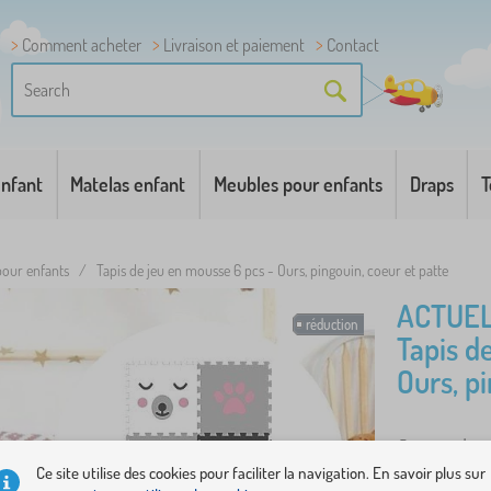
Comment acheter
Livraison et paiement
Contact
enfant
Matelas enfant
Meubles pour enfants
Draps
T
pour enfants
/
Tapis de jeu en mousse 6 pcs - Ours, pingouin, coeur et patte
ACTUEL
réduction
Tapis d
Ours, p
Ce puzzle 
Ce site utilise des cookies pour faciliter la navigation. En savoir plus sur
de pingouin