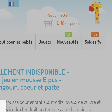
Pas connecté
0 €
/
0
pièces
121
439
out pour les bébés
Jouets
Nouveautés
Soldes %
LEMENT INDISPONIBLE -
e jeu en mousse 6 pcs -
ingouin, coeur et patte
en mousse pour enfant aux motifs joyeux de cuivre et
 deviendra l'endroit préféré de votre bambin. Le