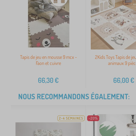
Tapis de jeu en mousse 9 mcx -
2Kids Toys Tapis de je
Faon et cuivre
animaux 9 pièc
66,30
€
66,00
€
NOUS RECOMMANDONS ÉGALEMENT:
2-4 SEMAINES
-20%