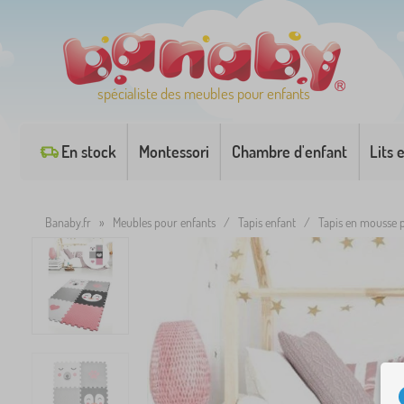
spécialiste des meubles pour enfants
En stock
Montessori
Chambre d'enfant
Lits 
Banaby.fr
»
Meubles pour enfants
/
Tapis enfant
/
Tapis en mousse 