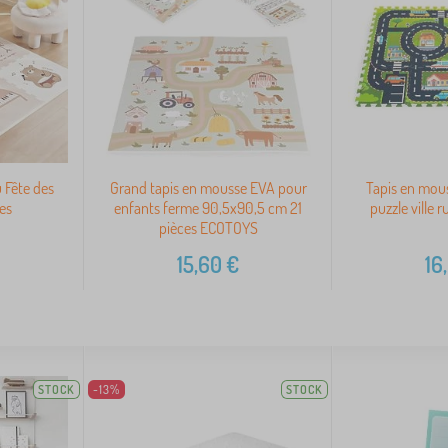
u Fête des
Grand tapis en mousse EVA pour
Tapis en mou
es
enfants ferme 90,5x90,5 cm 21
puzzle ville 
pièces ECOTOYS
15,60
€
16
STOCK
-13%
STOCK