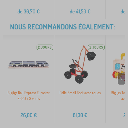
de
36,70
€
de
41,50
€
de
NOUS RECOMMANDONS ÉGALEMENT:
2 JOURS
2 JOURS
>
Bigjigs Rail Express Eurostar
Pelle Small Foot avec roues
Bigjigs Toy
E320 + 3 voies
avec
26,00
€
81,30
€
2