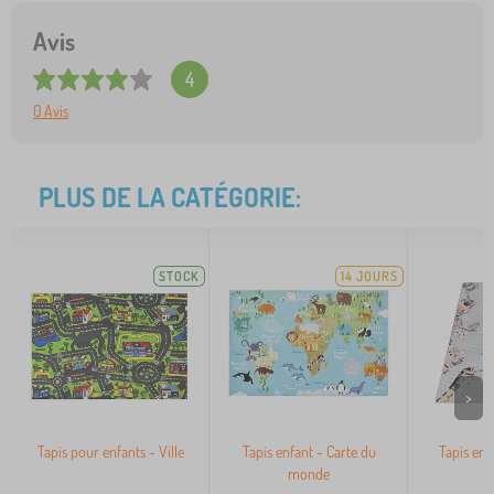
Avis
4
0 Avis
PLUS DE LA CATÉGORIE:
STOCK
14 JOURS
>
Tapis pour enfants - Ville
Tapis enfant - Carte du
Tapis en
monde