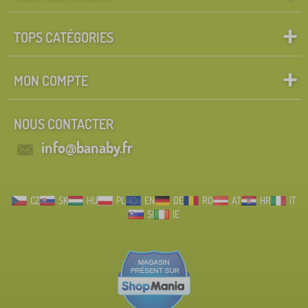
TOPS CATÉGORIES
MON COMPTE
NOUS CONTACTER
info@banaby.fr
CZ
SK
HU
PL
EN
DE
RO
AT
HR
IT
SI
IE