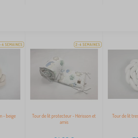
-4 SEMAINES
2-4 SEMAINES
m - beige
Tour de lit protecteur - Hérisson et
Tour de lit tr
amis