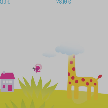
,10
€
78,10
€