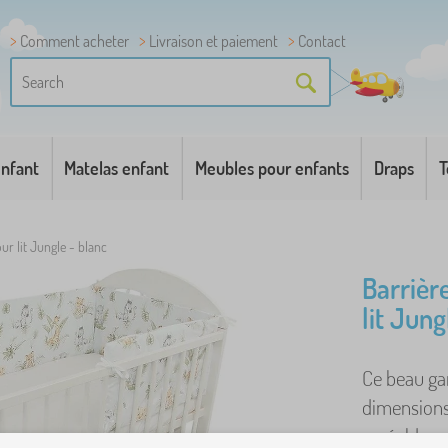
Comment acheter
Livraison et paiement
Contact
enfant
Matelas enfant
Meubles pour enfants
Draps
T
ur lit Jungle - blanc
Barrièr
lit Jung
Ce beau gar
dimensions
agréable mo