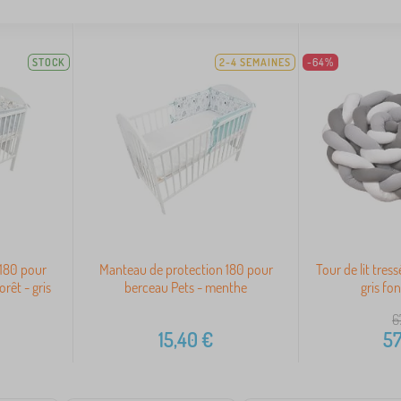
STOCK
2-4 SEMAINES
-64%
 180 pour
Manteau de protection 180 pour
Tour de lit tressé
rêt - gris
berceau Pets - menthe
gris fo
6
15,40
€
57