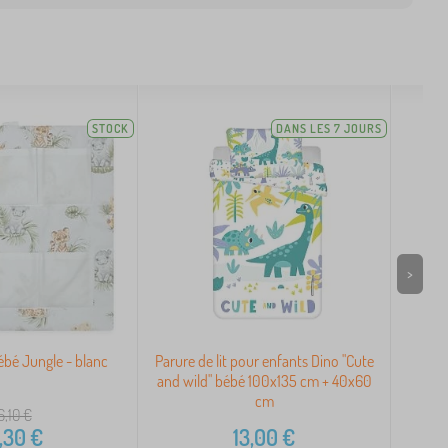
STOCK
DANS LES 7 JOURS
>
bébé Jungle - blanc
Parure de lit pour enfants Dino "Cute
Ling
and wild" bébé 100x135 cm + 40x60
cm
6,10
€
,30
€
13,00
€