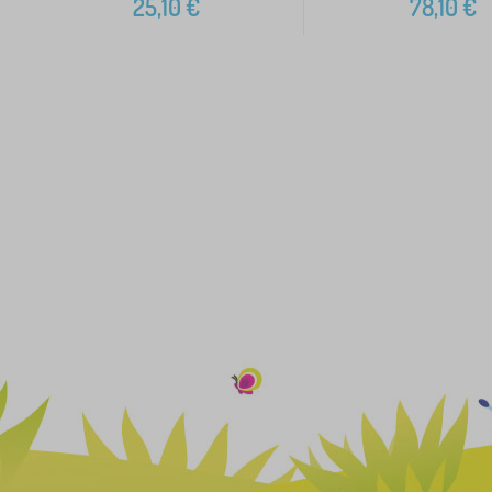
25,10
€
78,10
€