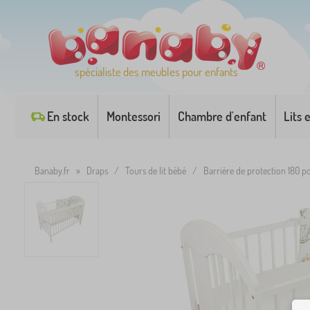
spécialiste des meubles pour enfants
En stock
Montessori
Chambre d'enfant
Lits 
Banaby.fr
»
Draps
/
Tours de lit bébé
/
Barrière de protection 180 po