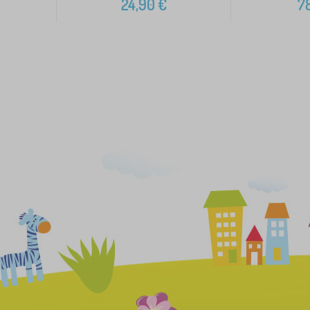
24,90
€
78