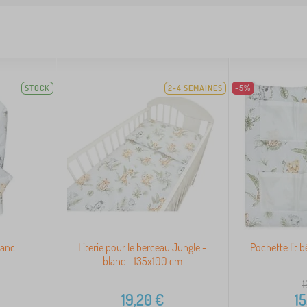
STOCK
2-4 SEMAINES
-5%
lanc
Literie pour le berceau Jungle -
Pochette lit 
blanc - 135x100 cm
1
19,20
€
15