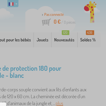
Pas connecté
0 €
/
0
pièces
120
439
out pour les bébés
Jouets
Nouveautés
Soldes %
e de protection 180 pour
le - blanc
de-corps souple convient aux lits d'enfants aux
 de 120 x 60 cm. La cheminée est décorée d'un
tif d'animaux de la jungle et, ..
plus