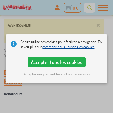
0 €
×
AVERTISSEMENT
Vos paramètres ne correspondent à aucun de nos articles.
Ce site utilise des cookies pour faciliter la navigation. En
savoir plus sur
comment nous utilisons les cookies
.
Banaby.fr
»
Vêtements bébé
/
Débardeurs et tee-shirts
/
Débardeurs
Accepter tous les cookies
Débardeurs
-
Vêtements
Accepter uniquement les cookies nécessaires
bébé
Débardeurs