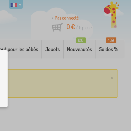
Pas connecté
0 €
/
0
pièces
120
439
out pour les bébés
Jouets
Nouveautés
Soldes %
×