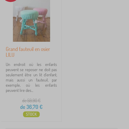
a
LILU
3
✓
n
t
Kocot Kids
40
Jerry Fabrics
23
Babai
11
Grand fauteuil en osier
LILU
PASTELOWE LOVE®
9
Un endroit où les enfants
peuvent se reposer ne doit pas
ADEKO®
7
seulement être un lit d'enfant,
mais aussi un fauteuil, par
VYLEN
6
exemple, où les enfants
peuvent lire des...
afficher
plus >
de 59,90
€
de
36,70
€
STOCK
FILTRATION