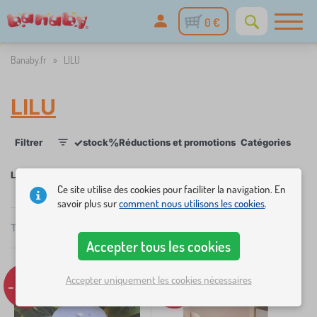
0 €
Banaby.fr
»
LILU
LILU
✓
%
Filtrer
stock
Réductions et promotions
Catégories
Prix
1
LILU
Ce site utilise des cookies pour faciliter la navigation. En
savoir plus sur
comment nous utilisons les cookies
.
×
FILTRER
Total
3
Produits
Recommandé
Accepter tous les cookies
Catégories
Accepter uniquement les cookies nécessaires
-39%
-39%
M
›
3
e
u