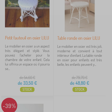
b
Prix
l
e
33 €
57 €
s
p
o
u
iltration
r
Petit fauteuil en osier LILU
Table ronde en osier LILU
e
n
Le mobilier en osier a un aspect
Le mobilier en osier est très joli,
Rechercher dans les filtres
f
très élégant et stylé. Vous
moderne et convient à tout
a
pouvez l'acheter pour la
intérieur d'enfant. La table ronde
n
Disponibilité
chambre de votre enfant. Cela
en osier pour enfants est très
t
lui offrira un espace où il pourra
belle, les enfants peuvent y...
s
se...
Type d'offre
>
T
de 54,60
€
de 79,70
€
a
de
33,50
€
de
48,80
€
Étiquettes
b
l
STOCK
STOCK
e
Marques
1
s
e
-39%
n
f