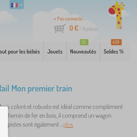
Pas connecté
0 €
/
0
pièces
121
439
out pour les bébés
Jouets
Nouveautés
Soldes %
Rail Mon premier train
n bois coloré et robuste est idéal comme complément
un chemin de fer en bois, il comprend un wagon
es pistes sont également ..
plus