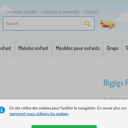
Comment acheter
Livraison et paiement
Contact
enfant
Matelas enfant
Meubles pour enfants
Draps
T
n
Bigjigs 
Ce train e
précoce à 
Ce site utilise des cookies pour faciliter la navigation. En savoir plus sur
comment nous utilisons les cookies
.
amovible. D