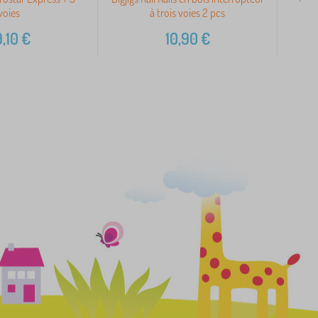
voies
à trois voies 2 pcs
,10
€
10,90
€