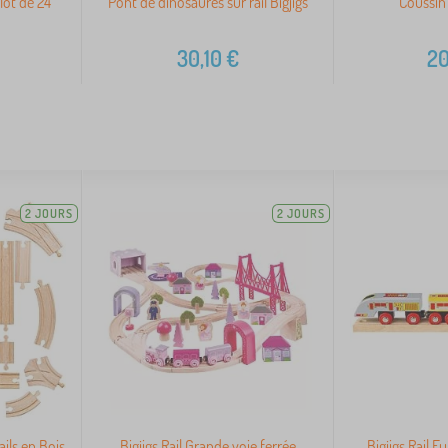
 lot de 24
Pont de dinosaures sur rail Bigjigs
Coussin 
30,10
€
20
2 JOURS
2 JOURS
ails en Bois
Bigjigs Rail Grande voie ferrée
Bigjigs Rail E