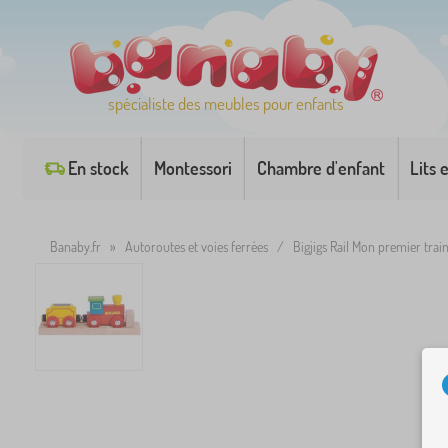
spécialiste des meubles pour enfants
En stock
Montessori
Chambre d'enfant
Lits 
Banaby.fr
»
Autoroutes et voies ferrées
/
Bigjigs Rail Mon premier trai