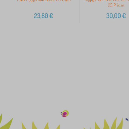
25 Pièces
23,80
€
30,00
€