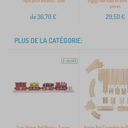
Tapis pour enfants - Ville
Bigjigs Rail Rails en bois
pièces
de
36,70
€
29,50
€
PLUS DE LA CATÉGORIE:
2 JOURS
Train Bigjigs Rail Pirate + 3 voies
Bigjigs Rail Ensemble de R