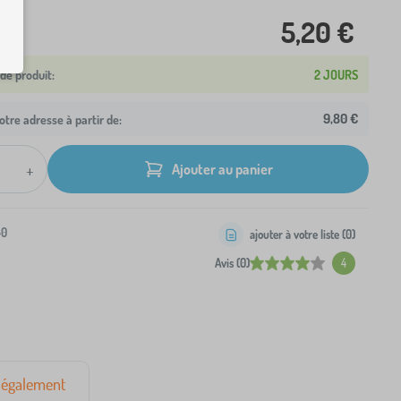
5,20 €
2 JOURS
9,80 €
otre adresse à partir de:
+
Ajouter au panier
-0
ajouter à votre liste (
0
)
Avis (0)
4
également