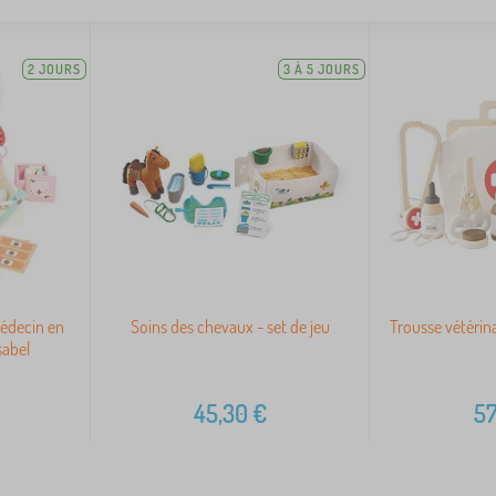
2 JOURS
3 À 5 JOURS
médecin en
Soins des chevaux - set de jeu
Trousse vétérin
sabel
45,30
€
57