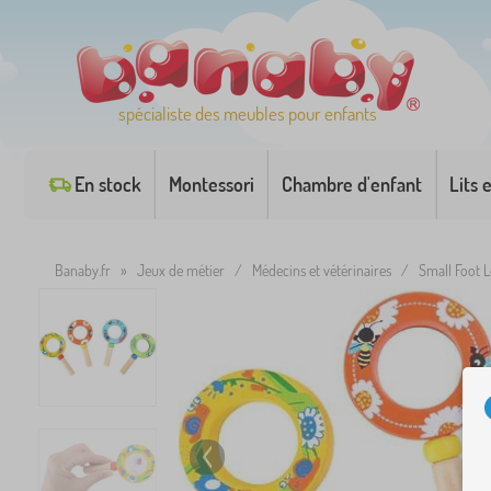
spécialiste des meubles pour enfants
En stock
Montessori
Chambre d'enfant
Lits 
Banaby.fr
»
Jeux de métier
/
Médecins et vétérinaires
/
Small Foot L