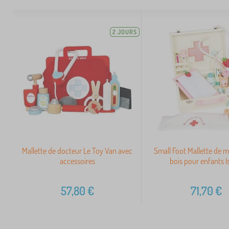
2 JOURS
Mallette de docteur Le Toy Van avec
Small Foot Mallette de 
accessoires
bois pour enfants I
57,80
€
71,70
€