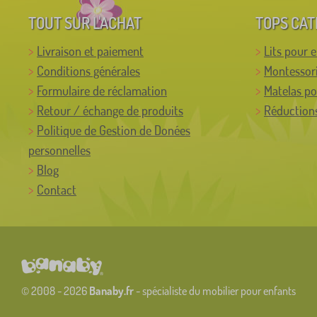
TOUT SUR L'ACHAT
TOPS CAT
Livraison et paiement
Lits pour 
Conditions générales
Montessor
Formulaire de réclamation
Matelas po
Retour / échange de produits
Réductions
Politique de Gestion de Donées
personnelles
Blog
Contact
© 2008 - 2026
Banaby.fr
- spécialiste du mobilier pour enfants