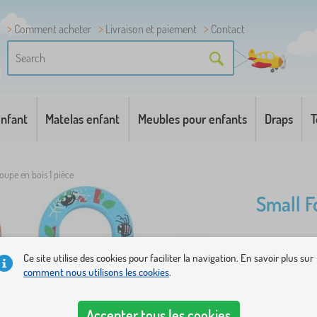
Comment acheter
Livraison et paiement
Contact
enfant
Matelas enfant
Meubles pour enfants
Draps
T
oupe en bois 1 pièce
Small F
Qui peut voi
Ce site utilise des cookies pour faciliter la navigation. En savoir plus sur
grande lou
comment nous utilisons les cookies
.
idée de ce q
Accepter tous les cookies