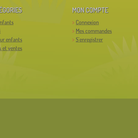
ÉGORIES
MON COMPTE
enfants
Connexion
i
Mes commandes
ur enfants
S'enregistrer
 et ventes