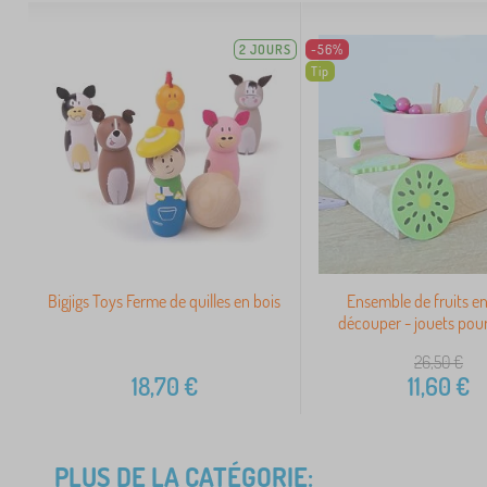
2 JOURS
-56%
Tip
Bigjigs Toys Ferme de quilles en bois
Ensemble de fruits en
découper - jouets pour
26,50
€
18,70
€
11,60
€
PLUS DE LA CATÉGORIE: