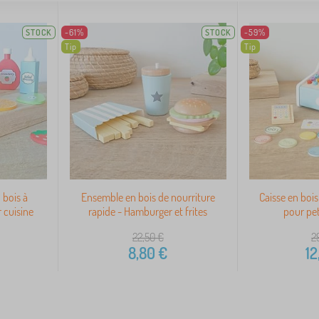
STOCK
-61%
STOCK
-59%
Tip
Tip
 bois à
Ensemble en bois de nourriture
Caisse en boi
 cuisine
rapide - Hamburger et frites
pour pet
22,50
€
2
8,80
€
12