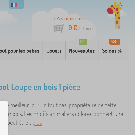
Pas connecté
0 €
/
0
pièces
121
438
out pour les bébés
Jouets
Nouveautés
Soldes %
oot Loupe en bois 1 pièce
r le meilleur ici ? En tout cas, propriétaire de cette
pe en bois. Les motifs animaliers colorés donnent une
ui peut être ..
plus