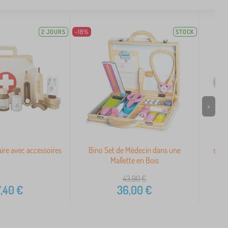
2 JOURS
-18%
STOCK
>
aire avec accessoires
Bino Set de Médecin dans une
smal
Mallette en Bois
43,90
€
,40
€
36,00
€