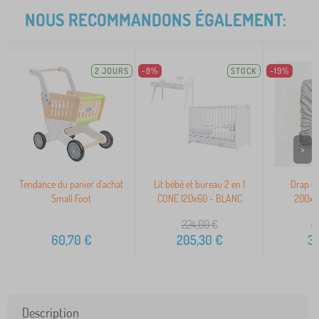
NOUS RECOMMANDONS ÉGALEMENT:
2 JOURS
-8%
STOCK
-19%
>
Tendance du panier d'achat
Lit bébé et bureau 2 en 1
Drap de
Small Foot
CONE 120x60 - BLANC
200x18
224,00
€
3
60,70
€
205,30
€
3
Description