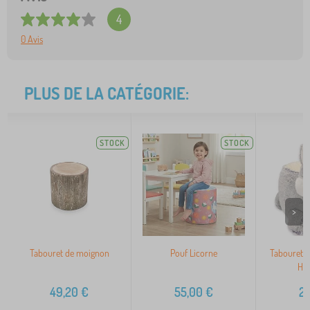
4
0 Avis
PLUS DE LA CATÉGORIE:
STOCK
STOCK
>
Tabouret de moignon
Pouf Licorne
Tabouret e
Hus
49,20
€
55,00
€
2