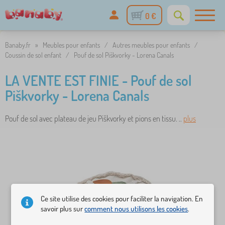
0 €
Banaby.fr
»
Meubles pour enfants
/
Autres meubles pour enfants
/
Coussin de sol enfant
/
Pouf de sol Piškvorky - Lorena Canals
LA VENTE EST FINIE - Pouf de sol
Piškvorky - Lorena Canals
Pouf de sol avec plateau de jeu Piškvorky et pions en tissu. ..
plus
Ce site utilise des cookies pour faciliter la navigation. En
savoir plus sur
comment nous utilisons les cookies
.