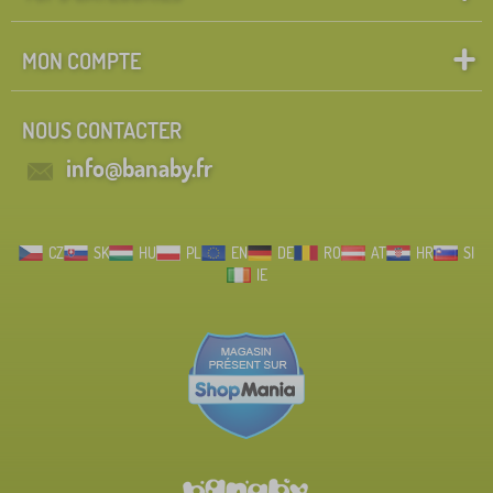
MON COMPTE
NOUS CONTACTER
info@banaby.fr
CZ
SK
HU
PL
EN
DE
RO
AT
HR
SI
IE