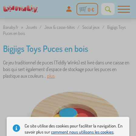
0 €
Banaby.fr
»
Jouets
/
Jeux & casse-têtes
/
Social jeux
/
Bigjigs Toys
Puces en bois
Bigjigs Toys Puces en bois
Ce jeu traditionnel de puces (Tiddly Winks) est livré dans une caisse en
bois qui sert également d'espace de stockage pour les puces en
plastique aux couleurs ..
plus
Ce site utilise des cookies pour faciliter la navigation. En
savoir plus sur
comment nous utilisons les cookies
.