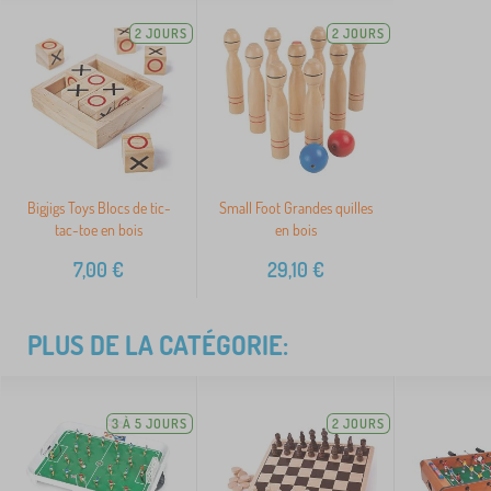
2 JOURS
2 JOURS
Bigjigs Toys Blocs de tic-
Small Foot Grandes quilles
tac-toe en bois
en bois
7,00
€
29,10
€
PLUS DE LA CATÉGORIE:
3 À 5 JOURS
2 JOURS