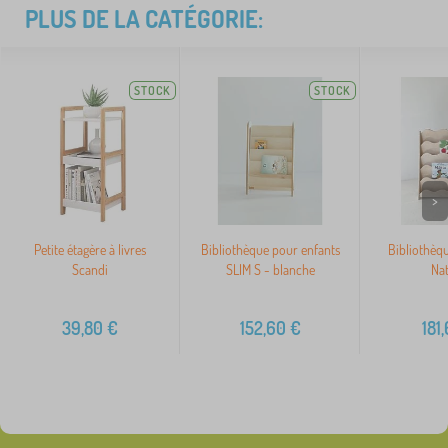
PLUS DE LA CATÉGORIE:
STOCK
STOCK
>
Petite étagère à livres
Bibliothèque pour enfants
Bibliothèq
Scandi
SLIM S - blanche
Nat
39,80
€
152,60
€
181