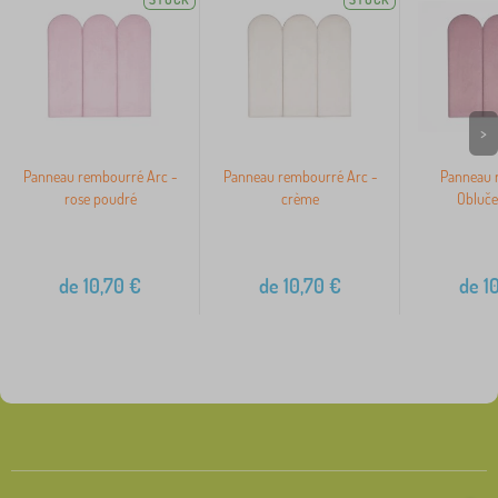
>
Panneau rembourré Arc -
Panneau rembourré Arc -
Panneau 
rose poudré
crème
Obluče
de
10,70
€
de
10,70
€
de
10