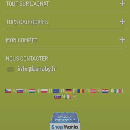
TOUT SUR L'ACHAT
TOPS CATÉGORIES
MON COMPTE
NOUS CONTACTER
info@banaby.fr
CZ
SK
HU
PL
EN
DE
RO
AT
HR
IT
SI
IE