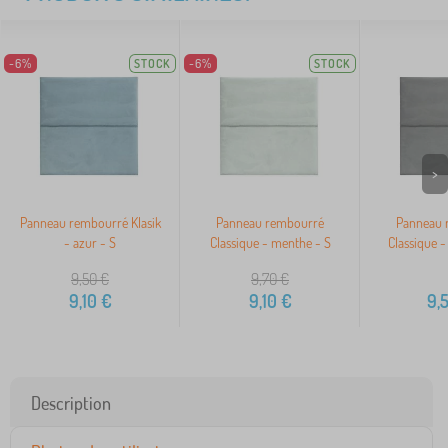
-6%
STOCK
-6%
STOCK
>
Panneau rembourré Klasik
Panneau rembourré
Panneau 
- azur - S
Classique - menthe - S
Classique -
9,50
€
9,70
€
9,10
€
9,10
€
9,
Description