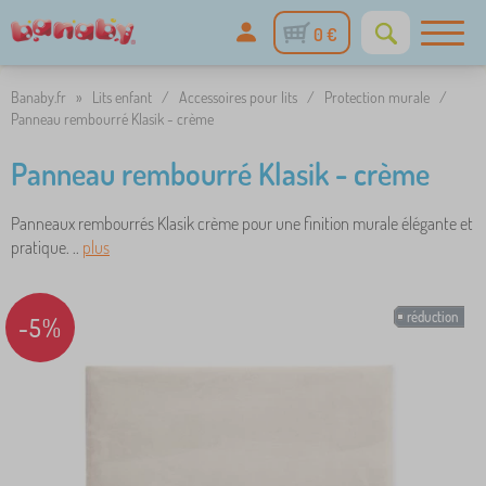
0 €
Banaby.fr
»
Lits enfant
/
Accessoires pour lits
/
Protection murale
/
Panneau rembourré Klasik - crème
Panneau rembourré Klasik - crème
Panneaux rembourrés Klasik crème pour une finition murale élégante et
pratique. ..
plus
réduction
-5%