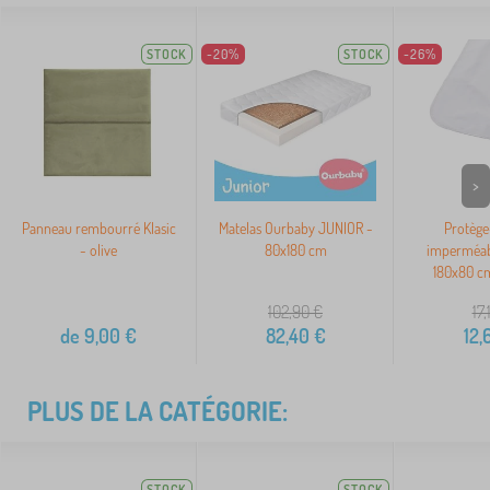
STOCK
-20%
STOCK
-26%
>
Panneau rembourré Klasic
Matelas Ourbaby JUNIOR -
Protège
- olive
80x180 cm
imperméab
180x80 c
102,90
€
17,
de
9,00
€
82,40
€
12,
PLUS DE LA CATÉGORIE:
STOCK
STOCK