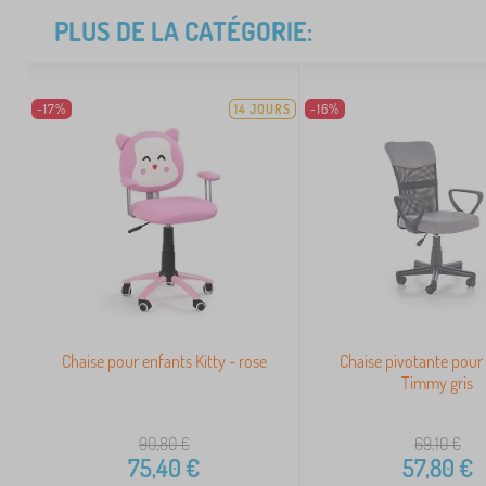
PLUS DE LA CATÉGORIE:
-17%
14 JOURS
-16%
Chaise pour enfants Kitty - rose
Chaise pivotante pour
Timmy gris
90,80
€
69,10
€
75,40
€
57,80
€