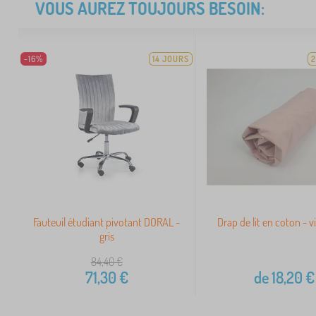
VOUS AUREZ TOUJOURS BESOIN:
-16%
14 JOURS
2
Fauteuil étudiant pivotant DORAL -
Drap de lit en coton - v
gris
84,40
€
71,30
€
de
18,20
€