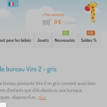
Pas connecté
0 €
/
0
pièces
121
439
out pour les bébés
Jouets
Nouveautés
Soldes %
de bureau Vire 2 - gris
e bureau pivotante Vire 2 en gris convient aussi bien
es d'enfants que d'étudiants ou aux bureaux.
iques : dispose d'un ..
plus