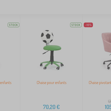
STOCK
STOCK
-16%
 enfants
Chaise pour enfants
Chaise pivotan
1
70,20
€
10