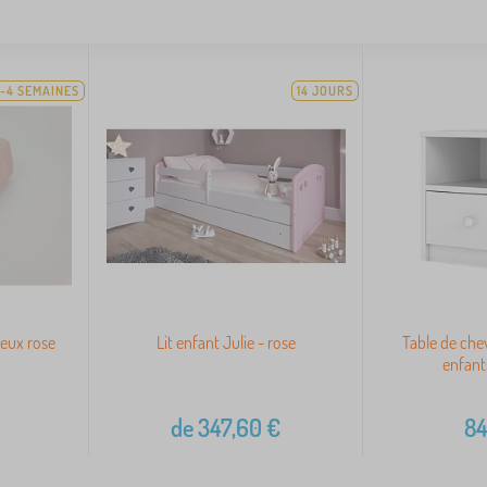
-4 SEMAINES
14 JOURS
ieux rose
Lit enfant Julie - rose
Table de che
enfant
de
347,60
€
84