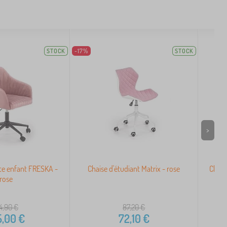
STOCK
-17%
STOCK
>
te enfant FRESKA -
Chaise d'étudiant Matrix - rose
Chais
rose
hau
24,90
€
87,20
€
5,00
€
72,10
€