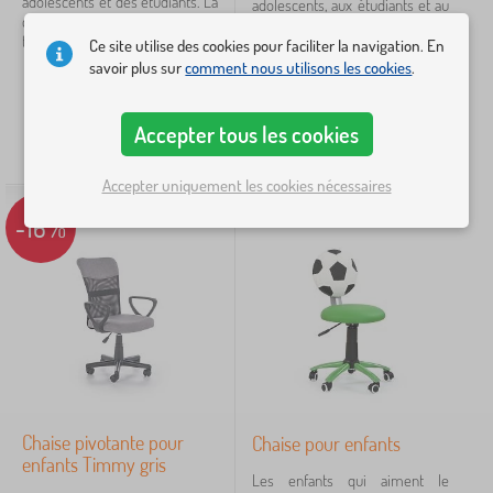
adolescents et des étudiants. La
adolescents, aux étudiants et au
gris
8
chaise est recouverte d'un
bureau. La chaise est
tissu...
rembourrée à l'intérieur avec un
Ce site utilise des cookies pour faciliter la navigation. En
blanc
6
tissu...
savoir plus sur
comment nous utilisons les cookies
.
de 64,20
€
87,20
€
rose
6
de
53,70
€
72,30
€
Accepter tous les cookies
noir
4
STOCK
STOCK
Accepter uniquement les cookies nécessaires
vert
4
-16%
černá
4
afficher
plus >
Performance meubles
tissu
18
Chaise pivotante pour
Chaise pour enfants
enfants Timmy gris
tapissé
7
Les enfants qui aiment le