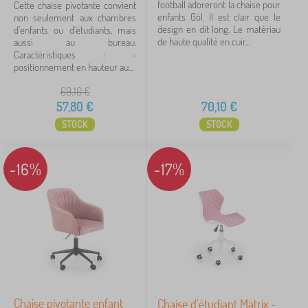
football adoreront la chaise pour
Cette chaise pivotante convient
cuir écologique
enfants Gól. Il est clair que le
4
non seulement aux chambres
design en dit long. Le matériau
d'enfants ou d'étudiants, mais
de haute qualité en cuir...
aussi au bureau.
en plastique
3
Caractéristiques : -
positionnement en hauteur au...
tissu filet
3
69,10
€
57,80
€
70,10
€
filet
2
STOCK
STOCK
Accoudoirs (coude restrictions)
-16%
-17%
non
10
oui
9
Hauteur canapé
47-60 cm
7
Chaise pivotante enfant
Chaise d'étudiant Matrix -