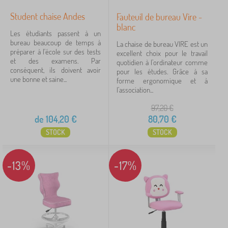
Étiquettes
Student chaise Andes
Fauteuil de bureau Vire -
blanc
Les étudiants passent à un
Annuler
FILTRATION
bureau beaucoup de temps à
La chaise de bureau VIRE est un
préparer à l'école sur des tests
excellent choix pour le travail
et des examens. Par
quotidien à l’ordinateur comme
conséquent, ils doivent avoir
pour les études. Grâce à sa
une bonne et saine...
forme ergonomique et à
l’association...
97,20
€
de
104,20
€
80,70
€
STOCK
STOCK
-13%
-17%