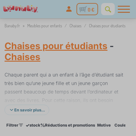
0 €
Banaby.fr
»
Meubles pour enfants
/
Chaises
/
Chaises pour étudiants
Chaises pour étudiants
-
Chaises
Chaque parent qui a un enfant à l’âge d’étudiant sait
très bien qu’une jeune fille et un jeune garçon
passent beaucoup de temps devant l’ordinateur et
avec des livres. Pour cette raison, ils ont besoin
d’une chaise de qualité. Le paramètre nécessaire
En savoir plus...
pour bien choisir est la capacité de charge, la
✓
%
Filtrer
stock
Réductions et promotions
Motive
Couleurs
hauteur totale et la hauteur maximale du siège, et la
forme du dossier qui sert d’appui suffisant pour la