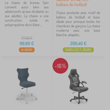
La chaise de bureau Spin
ballons de football
convient aussi bien aux
adolescents qu'aux étudiants ou
Chaise pivotante avec motif de
aux adultes. La chaise a une
ballons de football et base,
construction solide en
idéale pour presque toutes les
polypropylène durci blanc...
chambres de garçons. La chaise
moderne avec une base
blanche, adaptée...
117,80
€
99,60
€
200,40
€
DANS LES 7 JOURS
14 JOURS
-16%