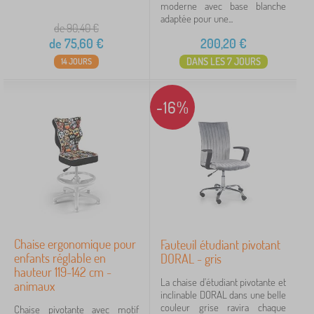
moderne avec base blanche
adaptée pour une...
de 90,40
€
de
75,60
€
200,20
€
DANS LES 7 JOURS
14 JOURS
-16%
Chaise ergonomique pour
Fauteuil étudiant pivotant
enfants réglable en
DORAL - gris
hauteur 119-142 cm -
La chaise d'étudiant pivotante et
animaux
inclinable DORAL dans une belle
couleur grise ravira chaque
Chaise pivotante avec motif