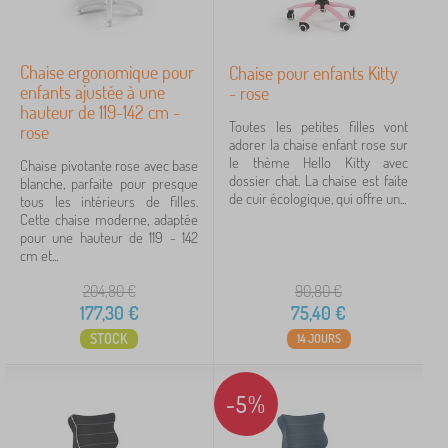
Chaise ergonomique pour
Chaise pour enfants Kitty
enfants ajustée à une
- rose
hauteur de 119-142 cm -
Toutes les petites filles vont
rose
adorer la chaise enfant rose sur
le thème Hello Kitty avec
Chaise pivotante rose avec base
dossier chat. La chaise est faite
blanche, parfaite pour presque
de cuir écologique, qui offre un...
tous les intérieurs de filles.
Cette chaise moderne, adaptée
pour une hauteur de 119 - 142
cm et...
204,80
€
90,80
€
177,30
€
75,40
€
STOCK
14 JOURS
-5%