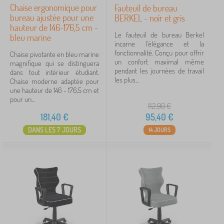
Chaise ergonomique pour
Fauteuil de bureau
bureau ajustée pour une
BERKEL - noir et gris
hauteur de 146-176,5 cm -
Le fauteuil de bureau Berkel
bleu marine
incarne l'élégance et la
fonctionnalité. Conçu pour offrir
Chaise pivotante en bleu marine
un confort maximal même
magnifique qui se distinguera
pendant les journées de travail
dans tout intérieur étudiant.
les plus...
Chaise moderne adaptée pour
une hauteur de 146 - 176,5 cm et
pour un...
112,90
€
181,40
€
95,40
€
DANS LES 7 JOURS
14 JOURS