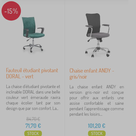
-15%
Fauteuil étudiant pivotant
Chaise enfant ANDY -
DORAL - vert
gris/noir
La chaise d'étudiant pivotante et
La chaise enfant ANDY en
inclinable DORAL dans une belle
version gris-noir est conçue
couleur vert émeraude ravira
pour offrir aux enfants une
chaque écolier tant par son
assise confortable et saine
design que par son confort. La...
pendant l’apprentissage comme
pendant les loisirs....
84,70
€
71,70
€
101,20
€
STOCK
STOCK