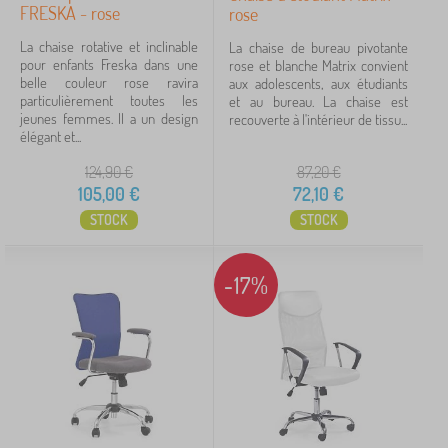
44-57 cm
5
FRESKA - rose
rose
La chaise rotative et inclinable
La chaise de bureau pivotante
44-54 cm
3
pour enfants Freska dans une
rose et blanche Matrix convient
belle couleur rose ravira
aux adolescents, aux étudiants
43-55 cm
1
particulièrement toutes les
et au bureau. La chaise est
jeunes femmes. Il a un design
recouverte à l'intérieur de tissu...
élégant et...
Prix
124,90
€
87,20
€
49 €
222 €
105,00
€
72,10
€
STOCK
STOCK
iltration
-17%
Rechercher dans les filtres
Disponibilité
Type d'offre