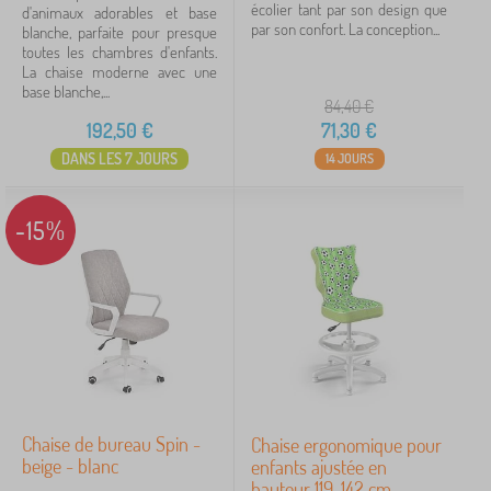
écolier tant par son design que
d'animaux adorables et base
par son confort. La conception...
blanche, parfaite pour presque
toutes les chambres d'enfants.
La chaise moderne avec une
base blanche,...
84,40
€
192,50
€
71,30
€
DANS LES 7 JOURS
14 JOURS
-15%
Chaise de bureau Spin -
Chaise ergonomique pour
beige - blanc
enfants ajustée en
hauteur 119-142 cm -