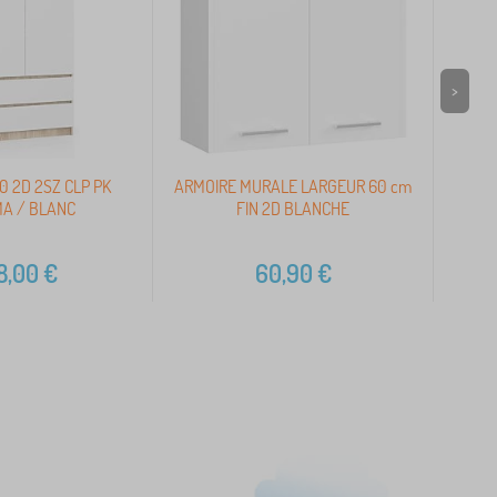
>
0 2D 2SZ CLP PK
ARMOIRE MURALE LARGEUR 60 cm
A
A / BLANC
FIN 2D BLANCHE
8,00
€
60,90
€