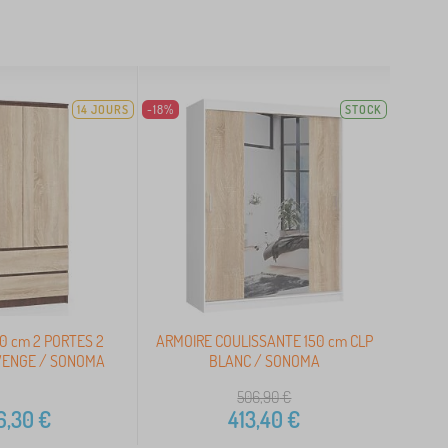
14 JOURS
-18%
STOCK
0 cm 2 PORTES 2
ARMOIRE COULISSANTE 150 cm CLP
 WENGE / SONOMA
BLANC / SONOMA
506,90
€
6,30
€
413,40
€