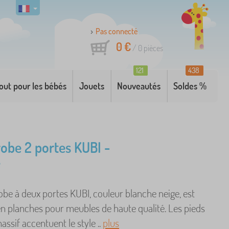
Pas connecté
0 €
/
0
pièces
121
438
out pour les bébés
Jouets
Nouveautés
Soldes %
obe 2 portes KUBI -
e
be à deux portes KUBI, couleur blanche neige, est
en planches pour meubles de haute qualité. Les pieds
ssif accentuent le style ..
plus