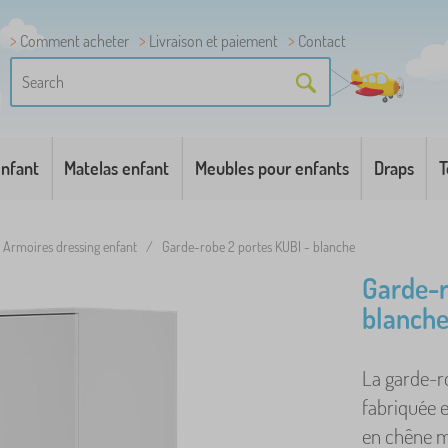
Comment acheter
Livraison et paiement
Contact
enfant
Matelas enfant
Meubles pour enfants
Draps
T
Armoires dressing enfant
/
Garde-robe 2 portes KUBI - blanche
Garde-r
blanch
La garde-ro
fabriquée 
en chêne ma