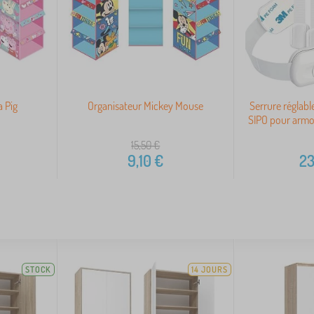
 Pig
Organisateur Mickey Mouse
Serrure réglabl
SIPO pour armoir
15,50
€
9,10
€
23
STOCK
14 JOURS