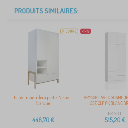
PRODUITS SIMILAIRES:
14 JOURS
-17%
Garde-robe à deux portes Viktor -
ARMOIRE AVEC SURMEUB
blanche
2SZ CLP PK BLANC B
621,90
€
448,70
€
515,20
€