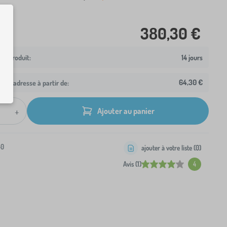
380,30 €
14 jours
64,30 €
otre adresse à partir de:
+
Ajouter au panier
-0
ajouter à votre liste (
0
)
Avis (1)
4