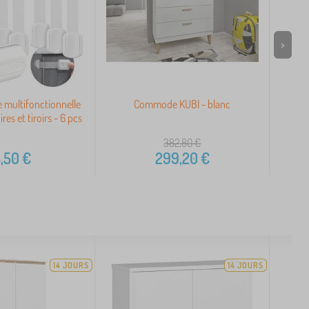
>
e multifonctionnelle
Commode KUBI - blanc
Ta
es et tiroirs - 6 pcs
382,80
€
,50
€
299,20
€
14 JOURS
14 JOURS