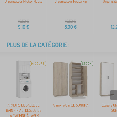
Organisateur Mickey Mouse
Organisateur Peppa Pig
Organisat
15,50
€
15,50
€
9,10
€
8,90
€
12,
PLUS DE LA CATÉGORIE:
14 JOURS
STOCK
>
ARMOIRE DE SALLE DE
Armoire Oliv 2D SONOMA
Étagère Ol
BAIN FIN AU-DESSUS DE
SO
LA MACHINE À LAVER