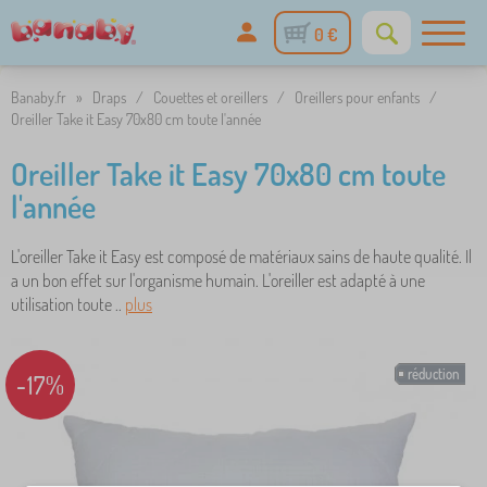
0 €
Banaby.fr
»
Draps
/
Couettes et oreillers
/
Oreillers pour enfants
/
Oreiller Take it Easy 70x80 cm toute l'année
Oreiller Take it Easy 70x80 cm toute
l'année
L'oreiller Take it Easy est composé de matériaux sains de haute qualité. Il
a un bon effet sur l'organisme humain. L'oreiller est adapté à une
utilisation toute ..
plus
réduction
-17%