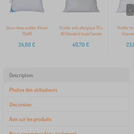
>
Doux rêves oreiller d'hiver
Oreiller anti-allergique 70 x
Oreiller to
70x80
90 Standard toute l'année
Vitamed
24,60
€
40,70
€
23,
Description
Photos des utilisateurs
Discussion
Avis sur les produits
Nous recommandons également