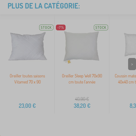
PLUS DE LA CATÉGORIE:
STOCK
-7%
STOCK
>
Oreiller toutes saisons
Oreiller Sleep Well 70x90
Coussin mate
Vitamed 70 x 90
cm toute l'année
40x40 cm t
40,90
€
23,00
€
38,20
€
8,