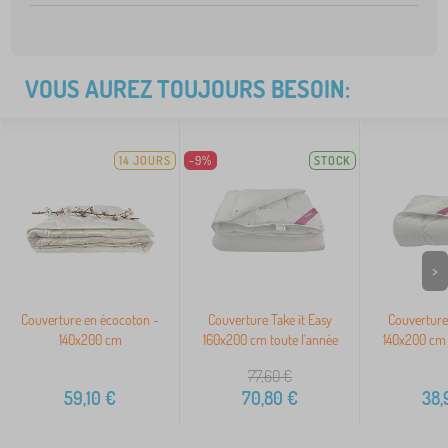
VOUS AUREZ TOUJOURS BESOIN:
14 JOURS
-9%
STOCK
>
Couverture en écocoton -
Couverture Take it Easy
Couverture 
140x200 cm
160x200 cm toute l'année
140x200 cm 
77,60
€
59,10
€
70,80
€
38,