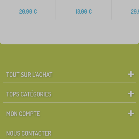
20,90
€
18,00
€
29,
TOUT SUR L'ACHAT
TOPS CATÉGORIES
MON COMPTE
NOUS CONTACTER