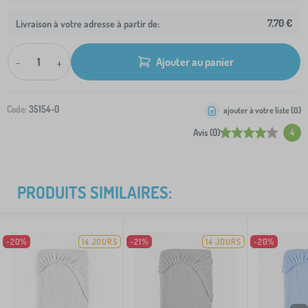
7,70 €
Livraison à votre adresse à partir de:
-
+
Ajouter au panier
Code:
35154-0
ajouter à votre liste (
0
)
Avis (0)
4
PRODUITS SIMILAIRES:
-20%
14 JOURS
-21%
14 JOURS
-20%