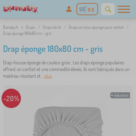
0 €
Banaby.fr
»
Draps
/
Draps de lit
/
Draps en tissu éponge pour enfant
/
Drap éponge 180x80 cm - gris
Drap éponge 180x80 cm - gris
Drap-housse éponge de couleur grise . Les draps éponge populaires
offrent un confort et une commodité élevés. Ils sont fabriqués dans un
matériau résistant et ..
plus
réduction
-20%