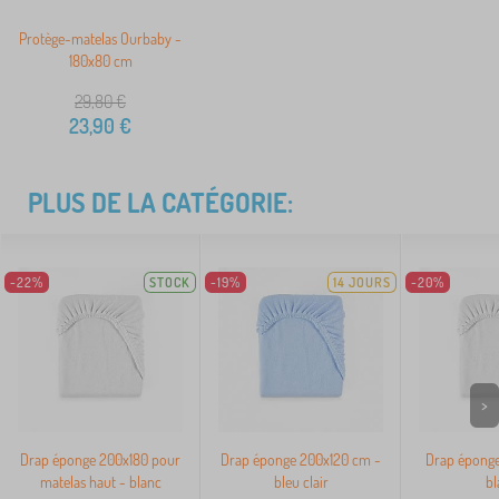
Protège-matelas Ourbaby -
180x80 cm
29,80
€
23,90
€
PLUS DE LA CATÉGORIE:
-22%
STOCK
-19%
14 JOURS
-20%
>
Drap éponge 200x180 pour
Drap éponge 200x120 cm -
Drap éponge
matelas haut - blanc
bleu clair
bl