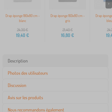
>
Drap éponge 180x80 cm -
Drap éponge 160x80 cm -
Drap éponge
blanc
gris
bleu
24,30
€
21,40
€
24,
19,40
€
16,80
€
19,
Description
Photos des utilisateurs
Discussion
Avis sur les produits
Nous recommandons également