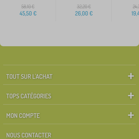
58,10
€
32,20
€
24,
45,50
€
26,00
€
19,
TOUT SUR L'ACHAT
TOPS CATÉGORIES
MON COMPTE
NOUS CONTACTER