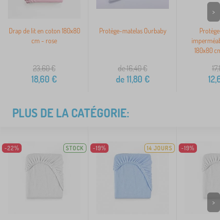
>
Drap de lit en coton 180x80
Protège-matelas Ourbaby
Protège
cm - rose
imperméab
180x80 c
23,60
€
de 16,40
€
17,
18,60
€
de
11,80
€
12,
PLUS DE LA CATÉGORIE:
-22%
STOCK
-19%
14 JOURS
-19%
>