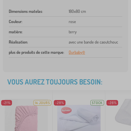
Dimensions matelas
:
180x80 cm
Couleur
:
rose
matière
:
terry
Réalisation
:
avec une bande de caoutchouc
plus de produits de cette marque
:
Ourbaby®
VOUS AUREZ TOUJOURS BESOIN:
-21%
14 JOURS
-28%
STOCK
-26%