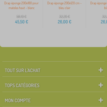
Drap éponge 200x180 pour
Drap éponge 200x120 cm -
Drap éponge
matelas haut - blanc
bleu clair
bl
58,10
€
32,20
€
32,
45,50
€
26,00
€
26,
TOUT SUR L'ACHAT
TOPS CATÉGORIES
MON COMPTE