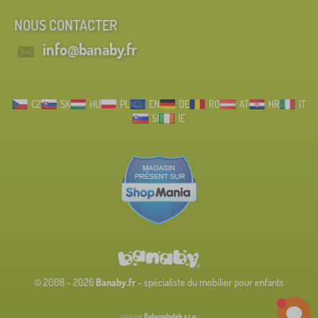
NOUS CONTACTER
info@banaby.fr
CZ
SK
HU
PL
EN
DE
RO
AT
HR
IT
SI
IE
© 2008 - 2026
Banaby.fr
- spécialiste du mobilier pour enfants
créé par
Babynabytek s.r.o.