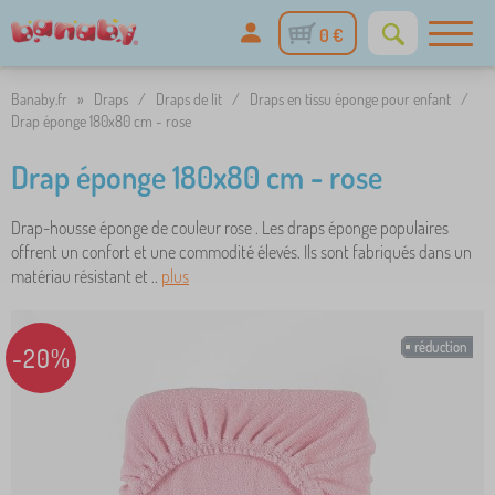
0 €
Banaby.fr
»
Draps
/
Draps de lit
/
Draps en tissu éponge pour enfant
/
Drap éponge 180x80 cm - rose
Drap éponge 180x80 cm - rose
Drap-housse éponge de couleur rose . Les draps éponge populaires
offrent un confort et une commodité élevés. Ils sont fabriqués dans un
matériau résistant et ..
plus
réduction
-20%