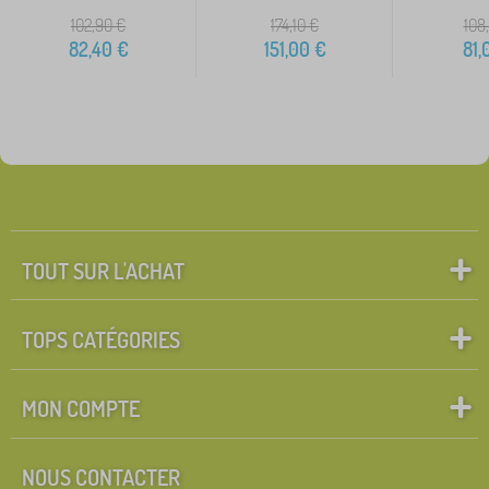
102,90
€
174,10
€
108
82,40
€
151,00
€
81,
TOUT SUR L'ACHAT
TOPS CATÉGORIES
MON COMPTE
NOUS CONTACTER