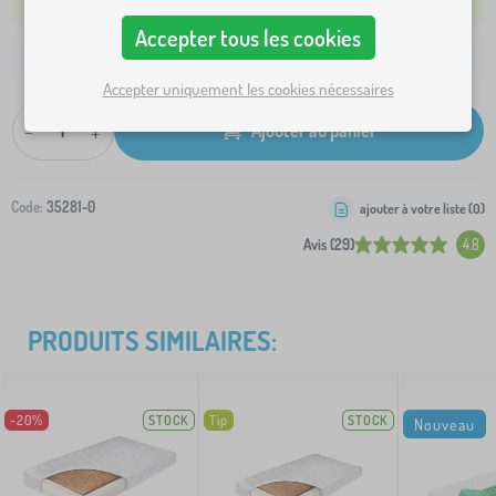
NOUS EXPÉDIERONS DEMAIN
Accepter tous les cookies
13,30 €
Livraison à votre adresse à partir de:
Accepter uniquement les cookies nécessaires
-
+
Ajouter au panier
Code:
35281-0
ajouter à votre liste (
0
)
Avis (29)
4.8
PRODUITS SIMILAIRES:
-20%
STOCK
Tip
STOCK
Nouveau