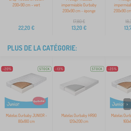
200×90 cm – vert
imperméable Ourbaby
imperméab
200x90 cm - éponge
200x90 cm 
17,80
€
18,
22,20
€
13,20
€
13,
PLUS DE LA CATÉGORIE:
-20%
STOCK
-13%
STOCK
-25%
>
Matelas Ourbaby JUNIOR -
Matelas Ourbaby HR90
Matelas Our
80x180 cm
120x200 cm
160x