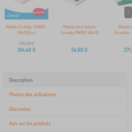
>
Matelas Ourbaby JUNIOR -
Matelas pour enfants
Matelas 
90x200 cm
Ourbaby MIKROC 140x70
Bruxelles 
130,20
€
104,40
€
54,60
€
271
Description
Photos des utilisateurs
Discussion
Avis sur les produits