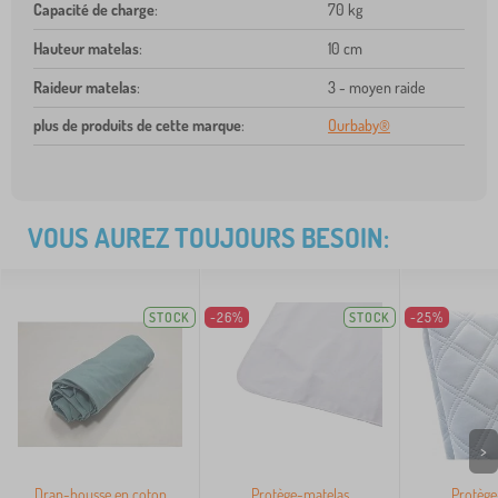
Capacité de charge
:
70 kg
Hauteur matelas
:
10 cm
Raideur matelas
:
3 - moyen raide
plus de produits de cette marque
:
Ourbaby®
VOUS AUREZ TOUJOURS BESOIN:
STOCK
-26%
STOCK
-25%
>
Drap-housse en coton
Protège-matelas
Protège