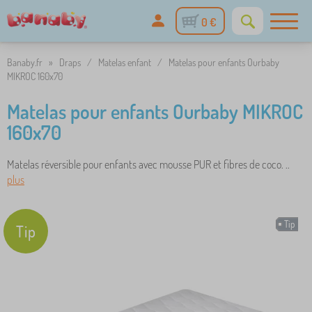
0 €
Banaby.fr
»
Draps
/
Matelas enfant
/
Matelas pour enfants Ourbaby
MIKROC 160x70
Matelas pour enfants Ourbaby MIKROC
160x70
Matelas réversible pour enfants avec mousse PUR et fibres de coco. ..
plus
Tip
Tip