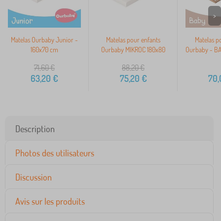
>
Matelas Ourbaby Junior -
Matelas pour enfants
Matelas p
160x70 cm
Ourbaby MIKROC 180x80
Ourbaby - B
71,60
€
88,20
€
63,20
€
75,20
€
70,
Description
Photos des utilisateurs
Discussion
Avis sur les produits