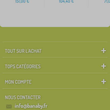
151,00
€
104,40
€
71,
TOUT SUR L'ACHAT
TOPS CATÉGORIES
MON COMPTE
NOUS CONTACTER
info@banaby.fr