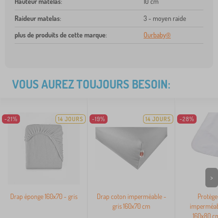
Hauteur matelas
:
10 cm
Raideur matelas
:
3 - moyen raide
plus de produits de cette marque
:
Ourbaby®
VOUS AUREZ TOUJOURS BESOIN:
-21%
14 JOURS
-19%
14 JOURS
-28%
>
Drap éponge 160x70 - gris
Drap coton imperméable -
Protège
gris 160x70 cm
imperméab
160x80 c