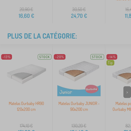
20,90
€
30,50
€
16,
16,60
€
24,70
€
11,
PLUS DE LA CATÉGORIE:
-13%
STOCK
-20%
STOCK
-14%
Tip
>
Matelas Ourbaby HR90
Matelas Ourbaby JUNIOR -
Matelas p
120x200 cm
90x200 cm
Ourbaby MI
174,10
€
130,20
€
82,