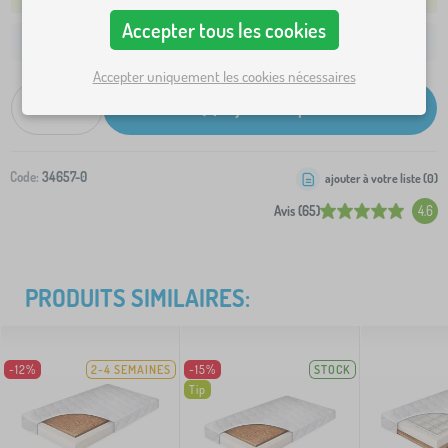
Accepter tous les cookies
7,50 €
Livraison à votre adresse à partir de:
Accepter uniquement les cookies nécessaires
-
+
Ajouter au panier
Code:
34657-0
ajouter à votre liste (
0
)
Avis (65)
4.6
PRODUITS SIMILAIRES:
-12%
2-4 SEMAINES
-15%
STOCK
Tip