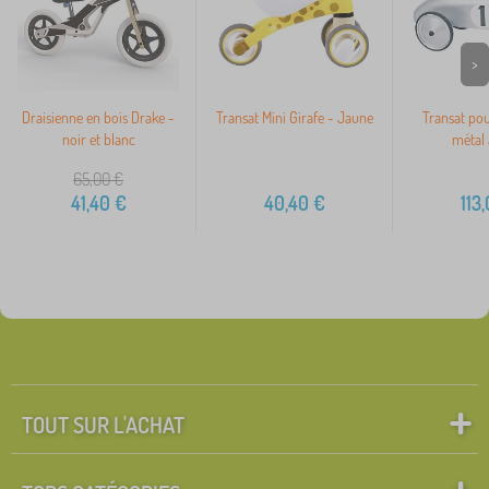
>
Draisienne en bois Drake -
Transat Mini Girafe - Jaune
Transat pou
noir et blanc
métal 
65,00
€
41,40
€
40,40
€
113
TOUT SUR L'ACHAT