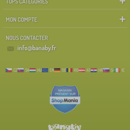
TOPS CATÉGORIES
MON COMPTE
NOUS CONTACTER
info@banaby.fr
CZ
SK
HU
EN
DE
RO
AT
HR
SI
IE