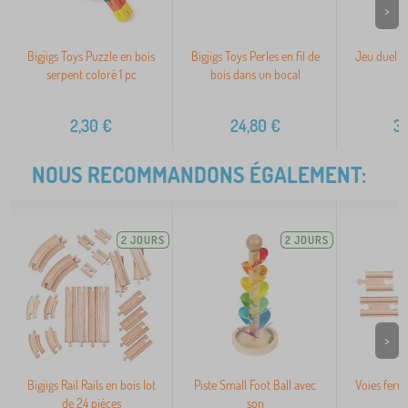
>
Bigjigs Toys Puzzle en bois
Bigjigs Toys Perles en fil de
Jeu duel d
serpent coloré 1 pc
bois dans un bocal
2,30
€
24,80
€
3
NOUS RECOMMANDONS ÉGALEMENT:
2 JOURS
2 JOURS
>
Bigjigs Rail Rails en bois lot
Piste Small Foot Ball avec
Voies ferré
de 24 pièces
son