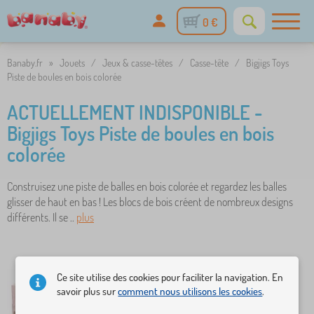
0 €
Banaby.fr
»
Jouets
/
Jeux & casse-têtes
/
Casse-tête
/
Bigjigs Toys
Piste de boules en bois colorée
ACTUELLEMENT INDISPONIBLE -
Bigjigs Toys Piste de boules en bois
colorée
Construisez une piste de balles en bois colorée et regardez les balles
glisser de haut en bas ! Les blocs de bois créent de nombreux designs
différents. Il se ..
plus
Ce site utilise des cookies pour faciliter la navigation. En
savoir plus sur
comment nous utilisons les cookies
.