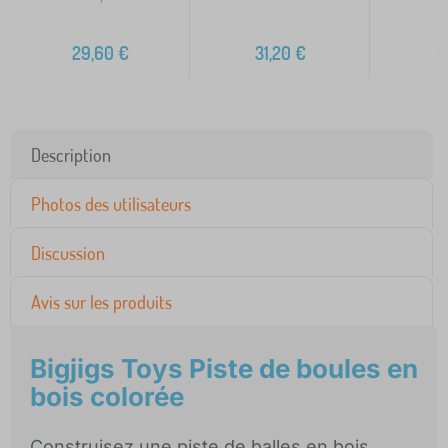
29,60
€
31,20
€
8
Description
Photos des utilisateurs
Discussion
Avis sur les produits
Bigjigs Toys Piste de boules en
bois colorée
Construisez une piste de balles en bois