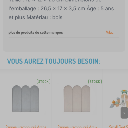
l'emballage : 26,5 x 17 x 3,5 cm Âge : 5 ans
et plus Matériau : bois
plus de produits de cette marque
:
Vilac
VOUS AUREZ TOUJOURS BESOIN:
STOCK
STOCK
>
Panneau rembourré Arche
Panneau rembourré Arc -
Small Foot S