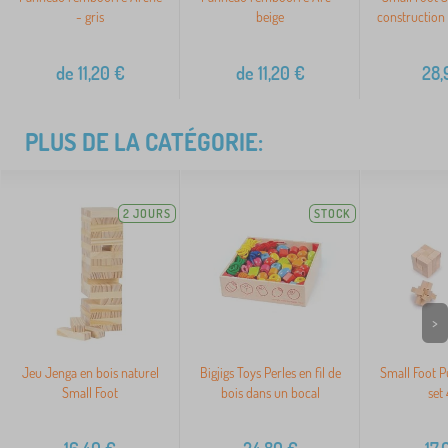
- gris
beige
construction 
de
11,20
€
de
11,20
€
28,
PLUS DE LA CATÉGORIE:
2 JOURS
STOCK
>
Jeu Jenga en bois naturel
Bigjigs Toys Perles en fil de
Small Foot P
Small Foot
bois dans un bocal
set 