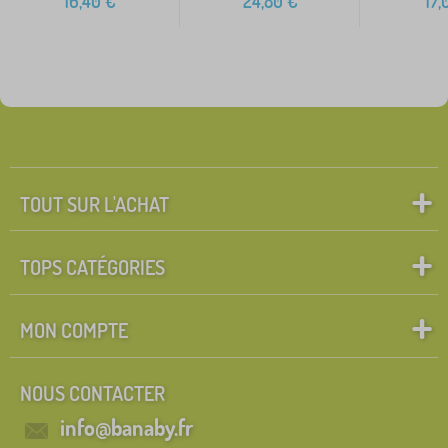
16,40
€
24,80
€
17,
TOUT SUR L'ACHAT
TOPS CATÉGORIES
MON COMPTE
NOUS CONTACTER
info@banaby.fr