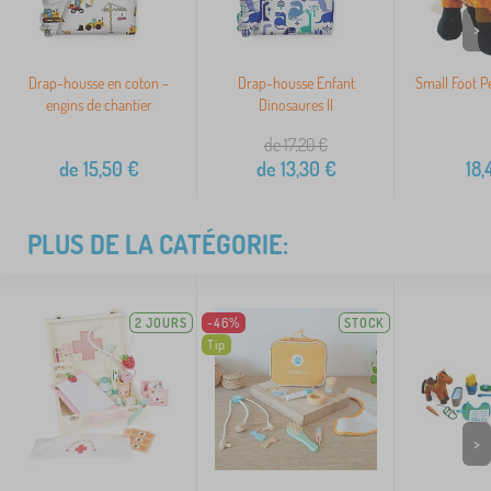
>
Drap-housse en coton -
Drap-housse Enfant
Small Foot P
engins de chantier
Dinosaures II
de 17,20
€
de
15,50
€
de
13,30
€
18,
PLUS DE LA CATÉGORIE:
2 JOURS
-46%
STOCK
Tip
>