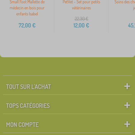
Small Foot Mallette de
PetVet - Set pour petits
Soins des ch
médecin en bois pour
vétérinaires
j
enfants Isabel
22,30
€
72,00
€
12,00
€
45,
TOUT SUR L'ACHAT
TOPS CATÉGORIES
MON COMPTE