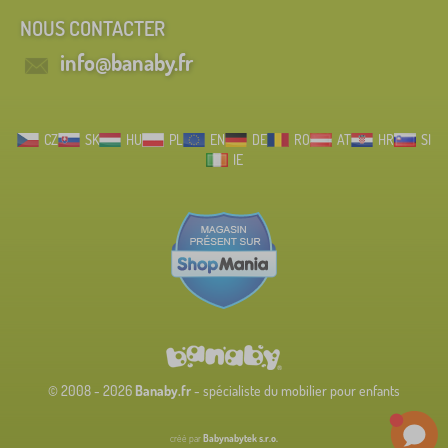
NOUS CONTACTER
info@banaby.fr
CZ
SK
HU
PL
EN
DE
RO
AT
HR
SI
IE
© 2008 - 2026
Banaby.fr
- spécialiste du mobilier pour enfants
créé par
Babynabytek s.r.o.