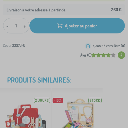
7,60 €
Livraison à votre adresse à partir de:
-
+
Ajouter au panier
Code:
33973-0
ajouter à votre liste (
0
)
Avis (0)
4
PRODUITS SIMILAIRES:
2 JOURS
-18%
STOCK