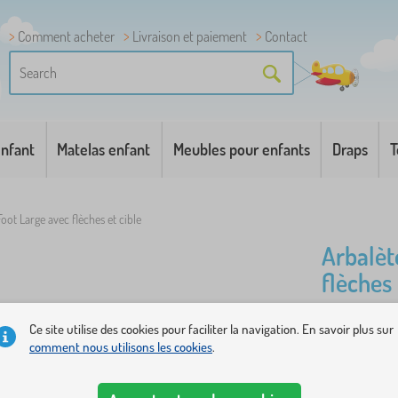
Comment acheter
Livraison et paiement
Contact
enfant
Matelas enfant
Meubles pour enfants
Draps
T
oot Large avec flèches et cible
Arbalèt
flèches 
Ce site utilise des cookies pour faciliter la navigation. En savoir plus sur
Avec cette 
comment nous utilisons les cookies
.
Le plaisir d
sport en boi