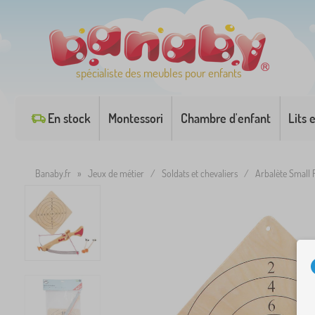
spécialiste des meubles pour enfants
En stock
Montessori
Chambre d'enfant
Lits 
Banaby.fr
»
Jeux de métier
/
Soldats et chevaliers
/
Arbalète Small F