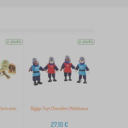
2 JOURS
2 JOURS
 bois avec
Bigjigs Toys Chevaliers Médiévaux
27,10
€