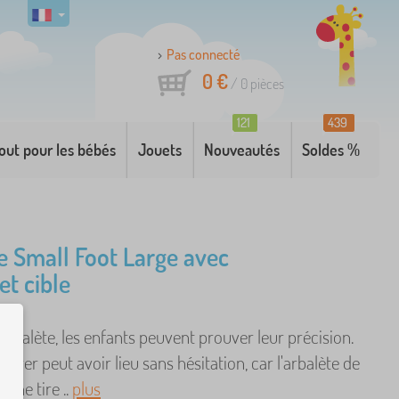
Pas connecté
0 €
/
0
pièces
121
439
out pour les bébés
Jouets
Nouveautés
Soldes %
e Small Foot Large avec
et cible
arbalète, les enfants peuvent prouver leur précision.
e tirer peut avoir lieu sans hésitation, car l'arbalète de
s ne tire ..
plus