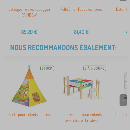
pataugeoire avec toboggan
Pelle Small Foot avec roues
Bâton Po
RAINBOW
85,20
€
81,40
€
4
NOUS RECOMMANDONS ÉGALEMENT:
STOCK
3 À 5 JOURS
>
Tente pour enfants Indiens
Table en bois pour enfants
Conteneur 
avec chaises Creative