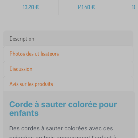
13,20
€
141,40
€
10
Description
Photos des utilisateurs
Discussion
Avis sur les produits
Corde à sauter colorée pour
enfants
Des cordes à sauter colorées avec des
poignées en bois encouragent l'enfant à