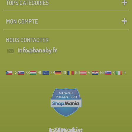
TOPS CATÉGORIES
MON COMPTE
NOUS CONTACTER
info@banaby.fr
CZ
SK
HU
EN
DE
RO
AT
HR
SI
IE