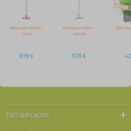
>
Râteau pour enfants -
Houe pour enfants -
Seau de ja
coloré
colorée
6,70
€
6,70
€
4,
TOUT SUR L'ACHAT