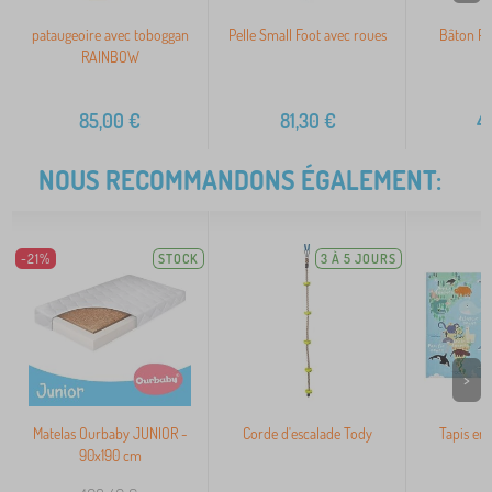
pataugeoire avec toboggan
Pelle Small Foot avec roues
Bâton Po
RAINBOW
85,00
€
81,30
€
4
NOUS RECOMMANDONS ÉGALEMENT:
-21%
STOCK
3 À 5 JOURS
>
Matelas Ourbaby JUNIOR -
Corde d'escalade Tody
Tapis enf
90x190 cm