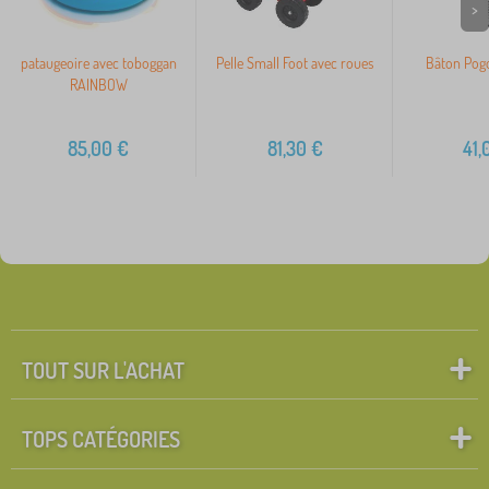
>
pataugeoire avec toboggan
Pelle Small Foot avec roues
Bâton Pogo
RAINBOW
85,00
€
81,30
€
41,
TOUT SUR L'ACHAT
TOPS CATÉGORIES