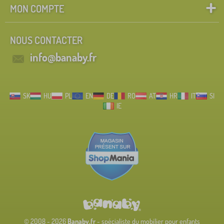
MON COMPTE
NOUS CONTACTER
info@banaby.fr
SK
HU
PL
EN
DE
RO
AT
HR
IT
SI
IE
© 2008 - 2026
Banaby.fr
- spécialiste du mobilier pour enfants