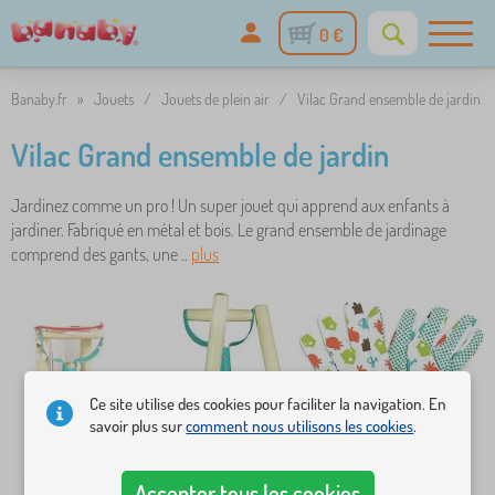
0 €
Banaby.fr
»
Jouets
/
Jouets de plein air
/
Vilac Grand ensemble de jardin
Vilac Grand ensemble de jardin
Jardinez comme un pro ! Un super jouet qui apprend aux enfants à
jardiner. Fabriqué en métal et bois. Le grand ensemble de jardinage
comprend des gants, une ..
plus
Ce site utilise des cookies pour faciliter la navigation. En
savoir plus sur
comment nous utilisons les cookies
.
Accepter tous les cookies