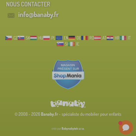
NOUS CONTACTER
info@banaby.fr
CZ
SK
HU
PL
EN
DE
RO
AT
HR
IT
SI
IE
© 2008 - 2026
Banaby.fr
- spécialiste du mobilier pour enfants
créé par
Babynabytek s.r.o.