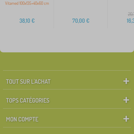
Vitamed 100x135+40x60 cm
20,
38,10
€
70,00
€
16,
TOUT SUR L'ACHAT
TOPS CATÉGORIES
MON COMPTE