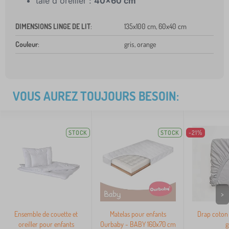
taie d'oreiller :
40x60 cm
DIMENSIONS LINGE DE LIT
:
135x100 cm, 60x40 cm
Couleur
:
gris, orange
VOUS AUREZ TOUJOURS BESOIN:
STOCK
STOCK
-21%
>
Ensemble de couette et
Matelas pour enfants
Drap coton
oreiller pour enfants
Ourbaby - BABY 160x70 cm
g