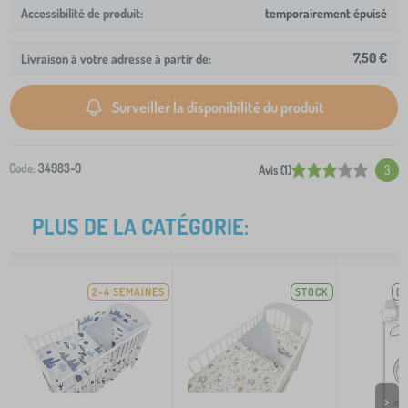
temporairement épuisé
7,50 €
Livraison à votre adresse à partir de:
Surveiller la disponibilité du produit
Code:
34983-0
Avis (1)
3
PLUS DE LA CATÉGORIE:
2-4 SEMAINES
STOCK
D
>