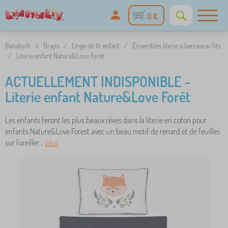
0 €
Banaby.fr
»
Draps
/
Linge de lit enfant
/
Ensembles literie à berceaux/lits
/
Literie enfant Nature&Love Forêt
ACTUELLEMENT INDISPONIBLE -
Literie enfant Nature&Love Forêt
Les enfants feront les plus beaux rêves dans la literie en coton pour
enfants Nature&Love Forest avec un beau motif de renard et de feuilles
sur l'oreiller ..
plus