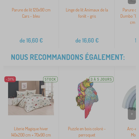
Parure de lit 120x90 cm
Linge de lit Animaux de la
Parure de 
Cars - bleu
forêt - gris
Dumbo "Gri
cm +
de
16,60
€
de
16,60
€
1
NOUS RECOMMANDONS ÉGALEMENT:
-31%
STOCK
3 À 5 JOURS
>
Literie Magique hiver
Puzzle en bois coloré -
Arc-en-
140x200 cm + 70x90 cm
perroquet
Monte