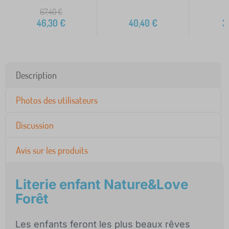
67,40
€
46,30
€
40,40
€
3
Description
Photos des utilisateurs
Discussion
Avis sur les produits
Literie enfant Nature&Love
Forêt
Les enfants feront les plus beaux rêves