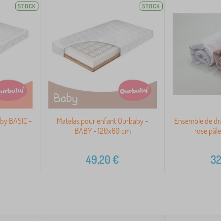
STOCK
STOCK
by BASIC -
Matelas pour enfant Ourbaby -
Ensemble de dra
BABY - 120x60 cm
rose pâl
49,20
€
32