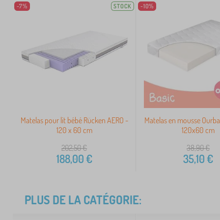
-7%
STOCK
-10%
Matelas pour lit bébé Rücken AERO -
Matelas en mousse Ourba
120 x 60 cm
120x60 cm
202,50
€
38,90
€
188,00
€
35,10
€
PLUS DE LA CATÉGORIE: