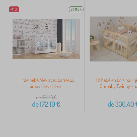
-11%
STOCK
Lit de bébé Alek avec barreaux
Lit bébé en bois pour
amovibles - blanc
Ourbaby Twinny - n
de 194,40
€
de
172,10
€
de
330,40