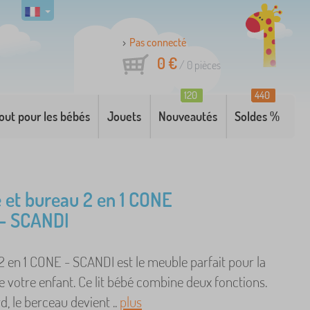
Pas connecté
0 €
/
0
pièces
120
440
out pour les bébés
Jouets
Nouveautés
Soldes %
é et bureau 2 en 1 CONE
 - SCANDI
 2 en 1 CONE - SCANDI est le meuble parfait pour la
 votre enfant. Ce lit bébé combine deux fonctions.
d, le berceau devient ..
plus