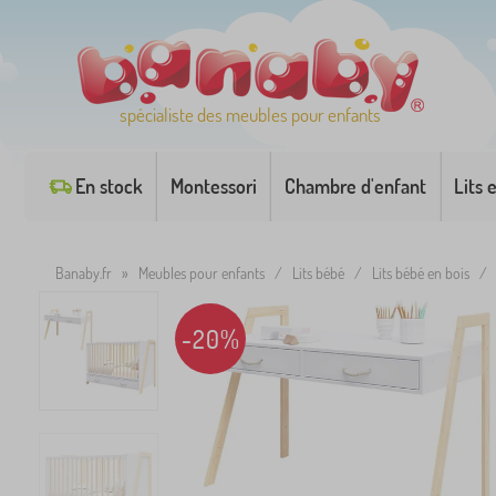
spécialiste des meubles pour enfants
En stock
Montessori
Chambre d'enfant
Lits 
Banaby.fr
»
Meubles pour enfants
/
Lits bébé
/
Lits bébé en bois
/
-20%