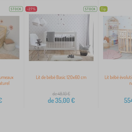
STOCK
-27%
STOCK
Tip
 jumeaux
Lit de bébé Basic 120x60 cm
Lit bébé évoluti
aturel
n
de 48,10
€
€
de
35,00
€
55