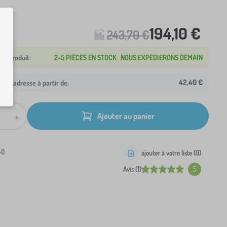
194,10 €
243,70 €
2-5 PIÈCES EN STOCK
NOUS EXPÉDIERONS DEMAIN
42,40 €
otre adresse à partir de:
+
Ajouter au panier
-0
ajouter à votre liste (
0
)
Avis (1)
5