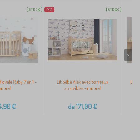
STOCK
-7%
STOCK
>
f ovale Ruby 7 en 1 -
Lit bébé Alek avec barreaux
Lit 
aturel
amovibles - naturel
4,90
€
de
171,00
€