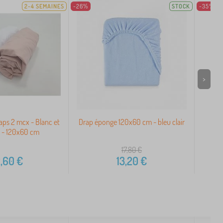
2-4 SEMAINES
-26%
STOCK
-35%
>
ps 2 mcx - Blanc et
Drap éponge 120x60 cm - bleu clair
Pro
e - 120x60 cm
Our
17,80
€
,60
€
13,20
€