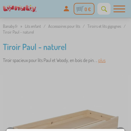
0 €
Banaby.fr
»
Lits enfant
/
Accessoires pour lits
/
Tiroirs et lits gigognes
/
Tiroir Paul - naturel
Tiroir Paul - naturel
Tiroir spacieux pour lits Paul et Woody, en bois de pin. ..
plus