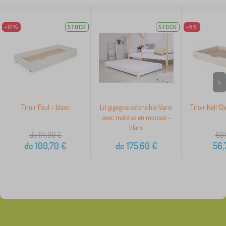
-12%
STOCK
STOCK
-6%
>
Tiroir Paul - blanc
Lit gigogne extensible Vario
Tiroir Nell 13
avec matelas en mousse -
blanc
de 114,90
€
60,
de
100,70
€
de
175,60
€
56,