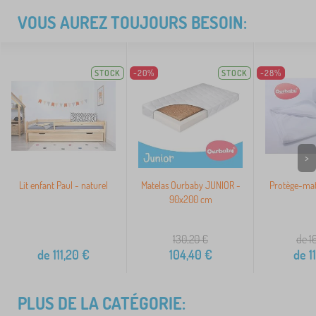
VOUS AUREZ TOUJOURS BESOIN:
STOCK
-20%
STOCK
-28%
>
Lit enfant Paul - naturel
Matelas Ourbaby JUNIOR -
Protège-mat
90x200 cm
130,20
€
de 1
de
111,20
€
104,40
€
de
11
PLUS DE LA CATÉGORIE: