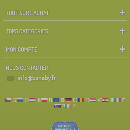
TOUT SUR L'ACHAT
TOPS CATÉGORIES
MON COMPTE
NOUS CONTACTER
info@banaby.fr
CZ
SK
HU
PL
EN
DE
RO
AT
HR
IT
SI
IE