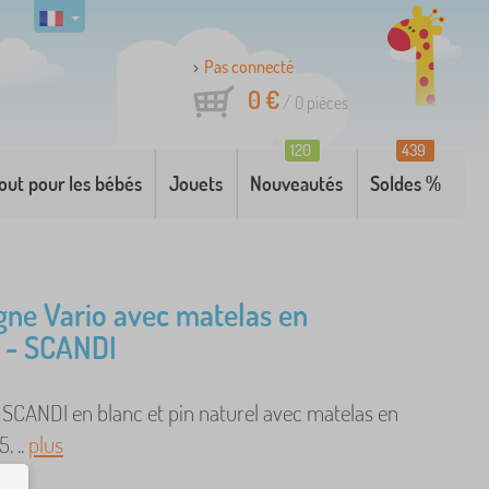
Pas connecté
0 €
/
0
pièces
120
439
out pour les bébés
Jouets
Nouveautés
Soldes %
ogne Vario avec matelas en
 - SCANDI
 SCANDI en blanc et pin naturel avec matelas en
. ..
plus