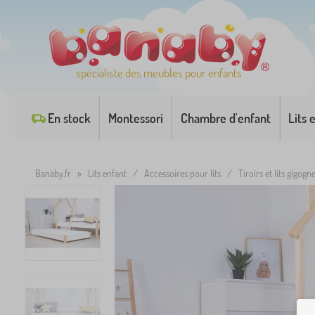
spécialiste des meubles pour enfants
En stock
Montessori
Chambre d'enfant
Lits 
Banaby.fr
»
Lits enfant
/
Accessoires pour lits
/
Tiroirs et lits gigogn