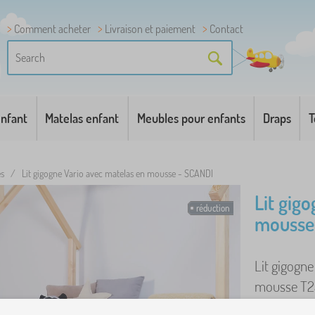
Comment acheter
Livraison et paiement
Contact
enfant
Matelas enfant
Meubles pour enfants
Draps
T
es
/
Lit gigogne Vario avec matelas en mousse - SCANDI
Lit gig
réduction
mousse
Lit gigogne
mousse T25