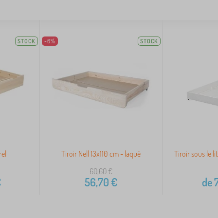
STOCK
-6%
STOCK
rel
Tiroir Nell 13x110 cm - laqué
Tiroir sous le l
60,60
€
€
56,70
€
de
7