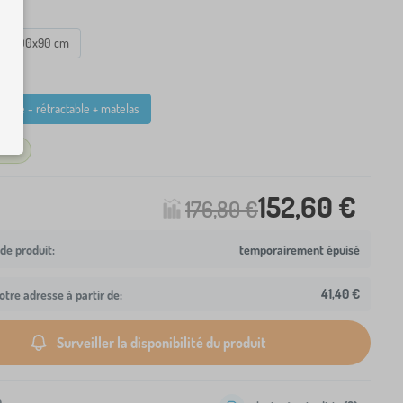
200x90 cm
taire - rétractable + matelas
stock
152,60 €
176,80 €
temporairement épuisé
41,40 €
otre adresse à partir de:
Surveiller la disponibilité du produit