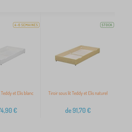
4-6 SEMAINES
STOCK
it Teddy et Elis blanc
Tiroir sous lit Teddy et Elis naturel
4,90
€
de
91,70
€