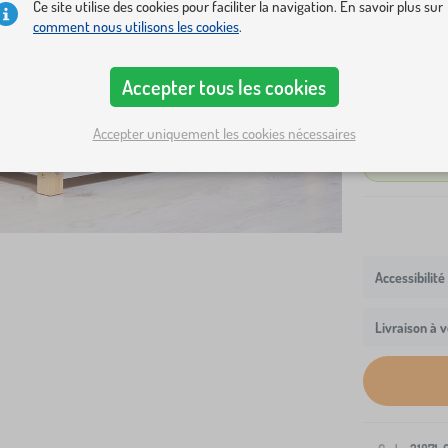
Ce site utilise des cookies pour faciliter la navigation. En savoir plus sur
Dimensions lit
comment nous utilisons les cookies
.
160x80 cm
Accepter tous les cookies
variantes
lit supplémen
Accepter uniquement les cookies nécessaires
Afficher en 
Livraison à v