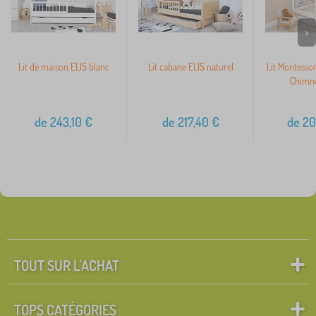
>
Lit de maison ELIS blanc
Lit cabane ELIS naturel
Lit Montessor
Chimne
de
243,10
€
de
217,40
€
de
20
TOUT SUR L'ACHAT
TOPS CATÉGORIES