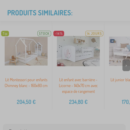
PRODUITS SIMILAIRES:
Tip
STOCK
-14%
14 JOURS
>
Lit Montessori pour enfants
Lit enfant avec barrière -
Lit junior b
Chimney blanc - 160x80 cm
Licorne - 140x70 cm avec
espace de rangement
204,50
€
234,80
€
170