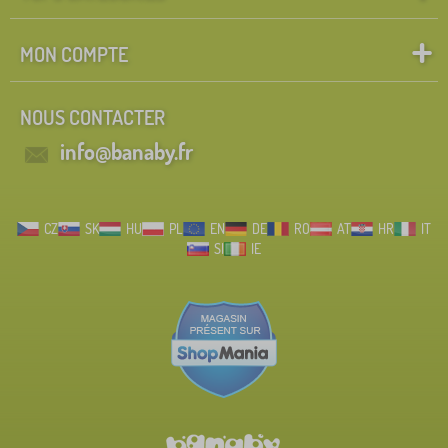
MON COMPTE
NOUS CONTACTER
info@banaby.fr
CZ
SK
HU
PL
EN
DE
RO
AT
HR
IT
SI
IE