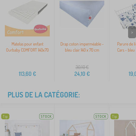
>
Matelas pour enfant
Drap coton imperméable -
Parure de l
Ourbaby COMFORT 140x70
bleu clair 140 x 70 cm
Cars - bleu 
30,10
€
113,60
€
24,10
€
19,
PLUS DE LA CATÉGORIE:
Tip
STOCK
STOCK
Tip