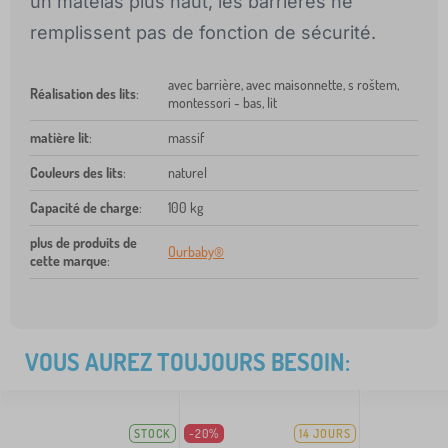
un matelas plus haut, les barrières ne
remplissent pas de fonction de sécurité.
avec barrière, avec maisonnette, s roštem,
Réalisation des lits
:
montessori - bas, lit
matière lit
:
massif
Couleurs des lits
:
naturel
Capacité de charge
:
100 kg
plus de produits de
Ourbaby®
cette marque
:
VOUS AUREZ TOUJOURS BESOIN:
STOCK
-20%
14 JOURS