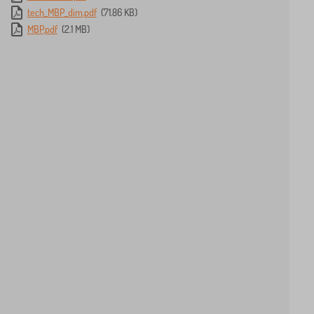
tech_MBP_dim.pdf
(71.86 KB)
MBP.pdf
(2.1 MB)