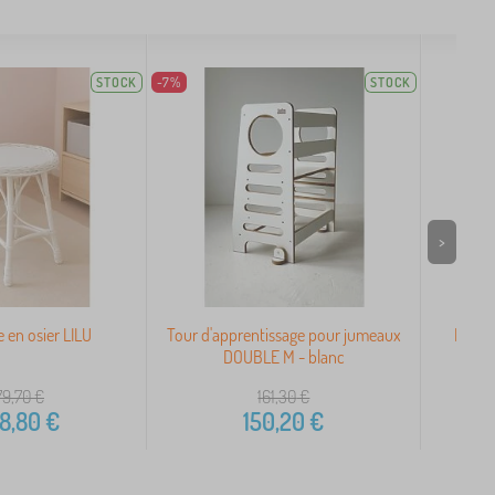
STOCK
-7%
STOCK
>
 en osier LILU
Tour d'apprentissage pour jumeaux
Bigjig
DOUBLE M - blanc
79,70
€
161,30
€
8,80
€
150,20
€