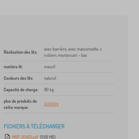
avec barrière, avec maisonnette, s
Réalisation des lits
:
roštem, montessori - bas
matière lit
:
massif
Couleurs des lits
:
naturel
Capacité de charge
:
90 kg
plus de produits de
ADEKO®
cette marque
:
FICHIERS À TÉLÉCHARGER
MBP_30483.pdf
(11.68 MB)