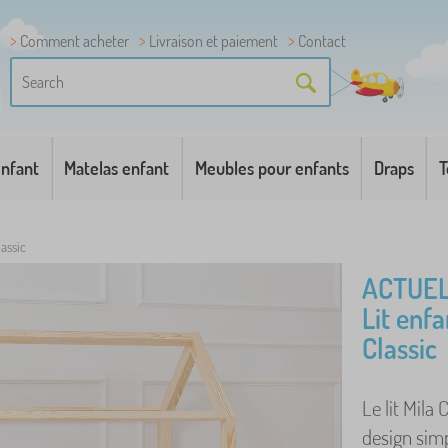
Comment acheter
Livraison et paiement
Contact
enfant
Matelas enfant
Meubles pour enfants
Draps
T
lassic
ACTUEL
Lit enfa
Classic
Le lit Mila
design sim