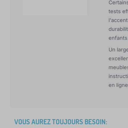
Certain
tests e
l'accent
durabili
enfants
Un large
excelle
meubles
instruc
en ligne
VOUS AUREZ TOUJOURS BESOIN: