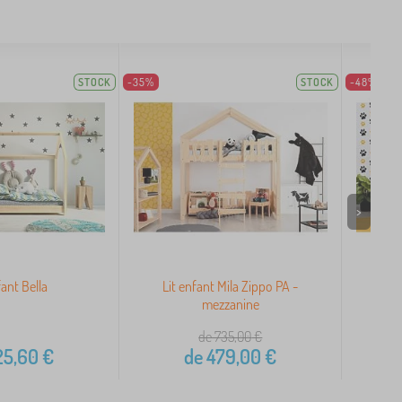
STOCK
-35%
STOCK
-48%
>
fant Bella
Lit enfant Mila Zippo PA -
Lit
mezzanine
de 735,00
€
5,60
€
de
479,00
€