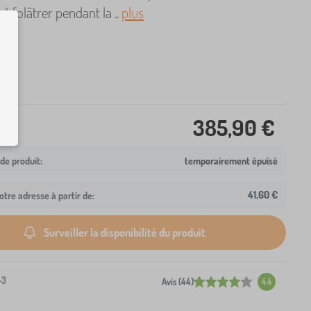
et folâtrer pendant la ..
plus
385,90 €
temporairement épuisé
41,60 €
otre adresse à partir de:
Surveiller la disponibilité du produit
-3
Avis (44)
4.4