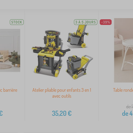
STOCK
3 À 5 JOURS
-39%
ec barrière
Atelier pliable pour enfants 3 en 1
Table ronde
avec outils
de 
€
35,20
€
de
4