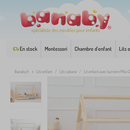
spécialiste des meubles pour enfants
En stock
Montessori
Chambre d'enfant
Lits 
Banaby.fr
»
Lits enfant
/
Lits cabane
/
Lit enfant avec barrière Mila C