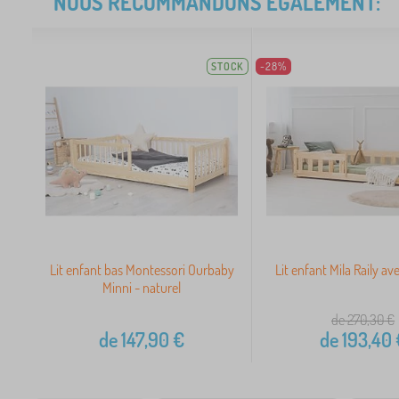
NOUS RECOMMANDONS ÉGALEMENT:
STOCK
-28%
Lit enfant bas Montessori Ourbaby
Lit enfant Mila Raily av
Minni - naturel
de 270,30
€
de
147,90
€
de
193,40