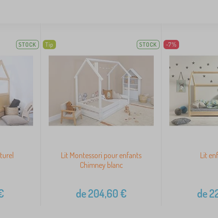
STOCK
Tip
STOCK
-7%
turel
Lit Montessori pour enfants
Lit en
Chimney blanc
€
de
204,60
€
de
22