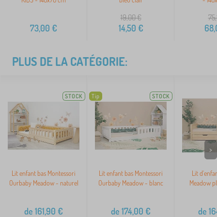
19,00
€
75,
73,00
€
14,50
€
68,
PLUS DE LA CATÉGORIE:
STOCK
Tip
STOCK
>
Lit enfant bas Montessori
Lit enfant bas Montessori
Lit d'enf
Ourbaby Meadow - naturel
Ourbaby Meadow - blanc
Meadow plu
de
161,90
€
de
174,00
€
de
16