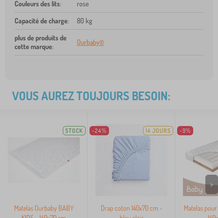
Couleurs des lits
:
rose
Capacité de charge
:
80 kg
plus de produits de
Ourbaby®
cette marque
:
VOUS AUREZ TOUJOURS BESOIN:
STOCK
-24%
14 JOURS
-9%
>
Matelas Ourbaby BABY
Drap coton 140x70 cm -
Matelas pour
KIDS - 140x70 cm
bleu clair
- 140