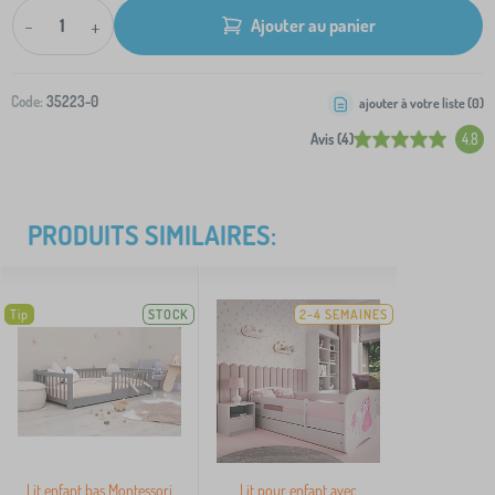
-
+
Ajouter au panier
Code:
35223-0
ajouter à votre liste (
0
)
Avis (4)
4.8
PRODUITS SIMILAIRES:
Tip
STOCK
2-4 SEMAINES
Lit enfant bas Montessori
Lit pour enfant avec