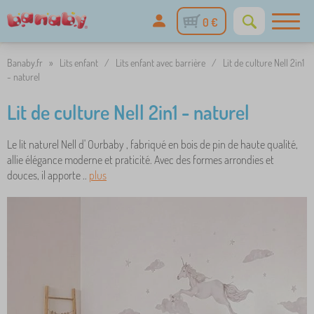
0 €
Banaby.fr
»
Lits enfant
/
Lits enfant avec barrière
/
Lit de culture Nell 2in1
- naturel
Lit de culture Nell 2in1 - naturel
Le lit naturel Nell d' Ourbaby , fabriqué en bois de pin de haute qualité,
allie élégance moderne et praticité. Avec des formes arrondies et
douces, il apporte ..
plus