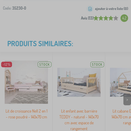
Code:
35230-0
ajouter à votre liste (
0
)
Avis (13)
4.2
PRODUITS SIMILAIRES:
-12%
STOCK
STOCK
>
Lit de croissance Nell 2 en 1
Lit enfant avec barrière
Lit cabane E
- rose poudré - 140x70 cm
TEDDY - naturel - 140x70
140x70 cm a
cm avec espace de
rang
rangement