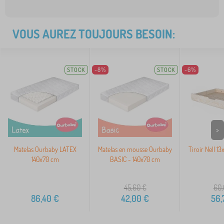
VOUS AUREZ TOUJOURS BESOIN:
STOCK
-8%
STOCK
-6%
>
Matelas Ourbaby LATEX
Matelas en mousse Ourbaby
Tiroir Nell 13
140x70 cm
BASIC - 140x70 cm
45,60
€
60,
86,40
€
42,00
€
56,