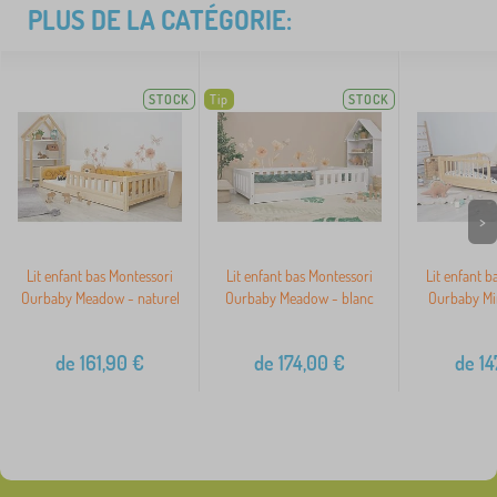
PLUS DE LA CATÉGORIE:
STOCK
Tip
STOCK
>
Lit enfant bas Montessori
Lit enfant bas Montessori
Lit enfant b
Ourbaby Meadow - naturel
Ourbaby Meadow - blanc
Ourbaby Min
de
161,90
€
de
174,00
€
de
14