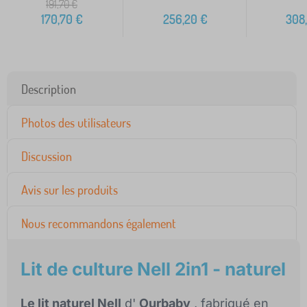
191,70
€
170,70
€
256,20
€
308
Description
Photos des utilisateurs
Discussion
Avis sur les produits
Nous recommandons également
Lit de culture Nell 2in1 - naturel
Le lit naturel Nell
d'
Ourbaby
, fabriqué en