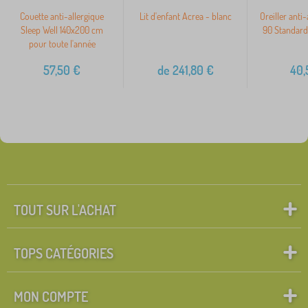
Couette anti-allergique
Lit d'enfant Acrea - blanc
Oreiller anti-
Sleep Well 140x200 cm
90 Standard 
pour toute l'année
57,50
€
de
241,80
€
40,
TOUT SUR L'ACHAT
TOPS CATÉGORIES
MON COMPTE