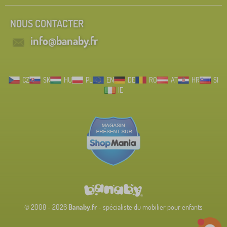
NOUS CONTACTER
info@banaby.fr
CZ
SK
HU
PL
EN
DE
RO
AT
HR
SI
IE
© 2008 - 2026
Banaby.fr
- spécialiste du mobilier pour enfants