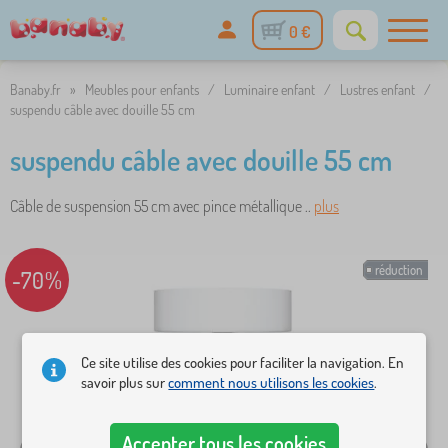
0 €
Banaby.fr
»
Meubles pour enfants
/
Luminaire enfant
/
Lustres enfant
/
suspendu câble avec douille 55 cm
suspendu câble avec douille 55 cm
Câble de suspension 55 cm avec pince métallique ..
plus
réduction
-70%
Ce site utilise des cookies pour faciliter la navigation. En
savoir plus sur
comment nous utilisons les cookies
.
Accepter tous les cookies