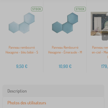
STOCK
STOCK
>
Panneau rembourré
Panneau Rembourré
Panneau re
Hexagone - bleu bébé - S
Hexagone - Émeraude - M
en-ciel - Me
9,50
€
10,90
€
179
Description
Photos des utilisateurs