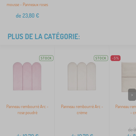
mousse - Panneaux roses
de
23,80
€
PLUS DE LA CATÉGORIE:
STOCK
STOCK
-5%
>
Panneau rembourré Arc -
Panneau rembourré Arc -
Panneau rem
rose poudré
crème
- c
de 9