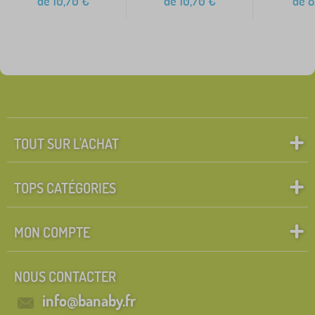
de
10,70
€
de
10,70
€
de
8
TOUT SUR L'ACHAT
TOPS CATÉGORIES
MON COMPTE
NOUS CONTACTER
info@banaby.fr