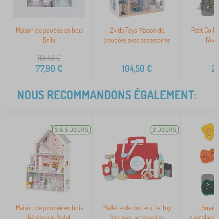
>
Maison de poupée en bois
2kids Toys Maison de
Petit Colla
Bella
poupées avec accessoires
l'Ave
101,40
€
77,90
€
104,50
€
2
NOUS RECOMMANDONS ÉGALEMENT:
3 À 5 JOURS
2 JOURS
>
Maison de poupée en bois
Mallette de docteur Le Toy
Small 
Résidence Pastel
Van avec accessoires
d'escalade 