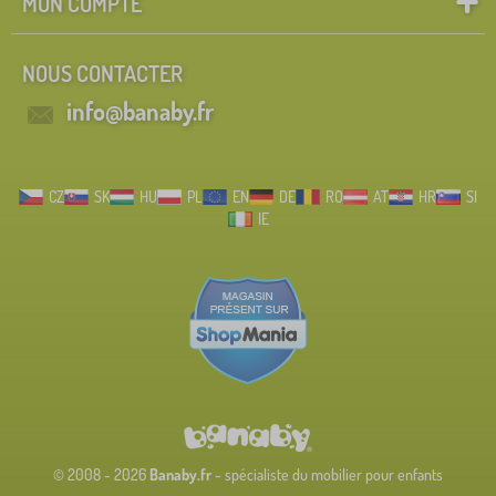
MON COMPTE
NOUS CONTACTER
info@banaby.fr
CZ
SK
HU
PL
EN
DE
RO
AT
HR
SI
IE
© 2008 - 2026
Banaby.fr
- spécialiste du mobilier pour enfants