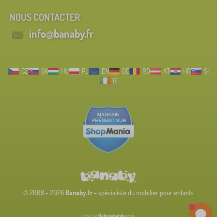
NOUS CONTACTER
info@banaby.fr
CZ
SK
HU
PL
EN
DE
RO
AT
HR
SI
IE
© 2008 - 2026
Banaby.fr
- spécialiste du mobilier pour enfants
créé par
Babynabytek s.r.o.