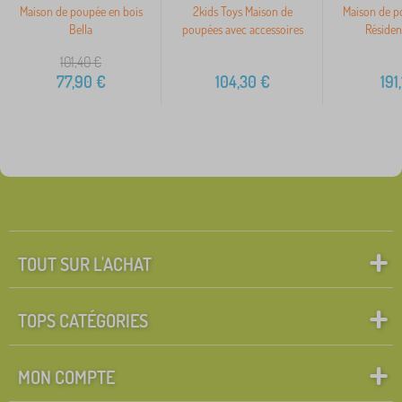
Maison de poupée en bois
2kids Toys Maison de
Maison de p
Bella
poupées avec accessoires
Résiden
101,40
€
77,90
€
104,30
€
191
TOUT SUR L'ACHAT
TOPS CATÉGORIES
MON COMPTE